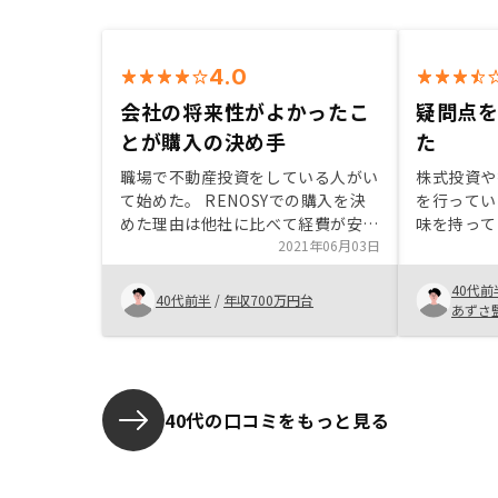
4.0
会社の将来性がよかったこ
疑問点
とが購入の決め手
た
職場で不動産投資をしている人がい
株式投資や
て始めた。 RENOSYでの購入を決
を行ってい
めた理由は他社に比べて経費が安か
味を持って
ったことと、社員のコンプライアン
2021年06月03日
産投資につ
スや会社の将来性がよかったから。
リノシーを
40代前
あまりにも物件を売りたい気持ちが
た。担当の
40代前半
/
年収700万円台
あずさ
あって契約を急かすところがあった
メリットと
ので、お客様の要望や考えについて
てもらい、
もっと話をきき、どっしりとしたス
ス内容が良
タンスで構えてくれた方が安心でき
した。
る。
40代の口コミをもっと見る