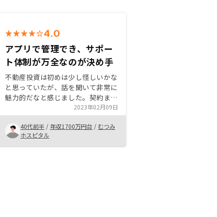
4.0
アプリで管理でき、サポー
ト体制が万全なのが決め手
不動産投資は初めは少し怪しいかな
と思っていたが、話を聞いて非常に
魅力的だなと感じました。契約まで
の手続きがスピーディーだったし、
2023年02月09日
担当者も分かりやすく説明してくれ
40代前半
/
年収1700万円台
/
むつみ
て、サポート体制も良いと思いま
ホスピタル
す。アプリで、管理できるのも手軽
で分かりやすくて魅力的だと思いま
す。特になし