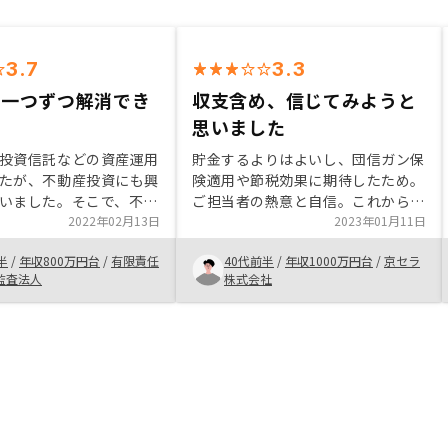
3.7
3.3
を一つずつ解消でき
収支含め、信じてみようと
思いました
投資信託などの資産運用
貯金するよりはよいし、団信ガン保
たが、不動産投資にも興
険適用や節税効果に期待したため。
いました。そこで、不動
ご担当者の熱意と自信。これからま
いて調べていたところ、
2022年02月13日
だ成長されるであろう貴社への期
2023年01月11日
知り、問い合わせしまし
待。他社と比較して金額的メリット
半
/
年収800万円台
/
有限責任
40代前半
/
年収1000万円台
/
京セラ
方に不動産投資について
を感じた。検討されている方は1度
監査法人
株式会社
デメリットを丁寧に教え
話を聞かれた方が良いと思います。
リノシーの実績とサービ
事業計画書に火災保険額を概算で入
いと思ったためはじめま
れた方が良いと思います。