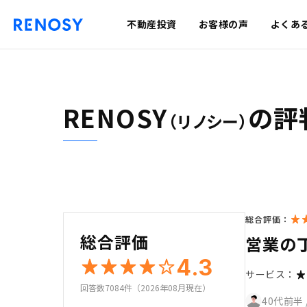
不動産投資
お客様の声
よくあ
RENOSY
の評
（リノシー）
総合評価：
総合評価
営業の
4.3
サービス：
回答数7084件（2026年08月現在）
40代前半