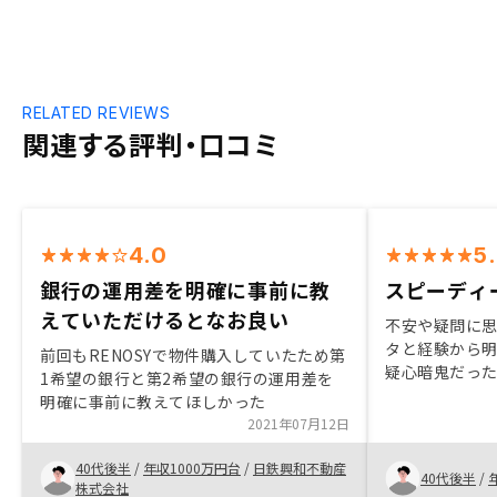
RELATED REVIEWS
関連する評判・口コミ
4.0
5
銀行の運用差を明確に事前に教
スピーディ
えていただけるとなお良い
不安や疑問に
タと経験から
前回もRENOSYで物件購入していたため第
疑心暗鬼だっ
1希望の銀行と第2希望の銀行の運用差を
ができました。
明確に事前に教えてほしかった
す。 特約でガ
2021年07月12日
非常に有益と
で広さを基準
40代後半
/
年収1000万円台
/
日鉄興和不動産
40代後半
/
と良い。
株式会社