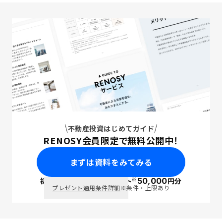
不動産投資はじめてガイド
RENOSY会員限定で無料公開中！
まずは資料をみてみる
※
初回面談で
ポイント
50,000
円分
PayPay
プレゼント適用条件詳細
※条件・上限あり