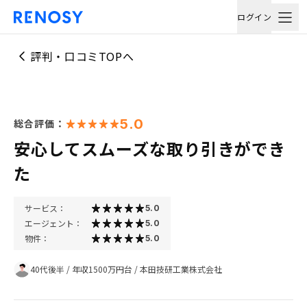
ログイン
評判・口コミTOPへ
5.0
総合評価：
安心してスムーズな取り引きができ
た
サービス：
5.0
エージェント：
5.0
物件：
5.0
40代後半
/
年収1500万円台
/
本田技研工業株式会社