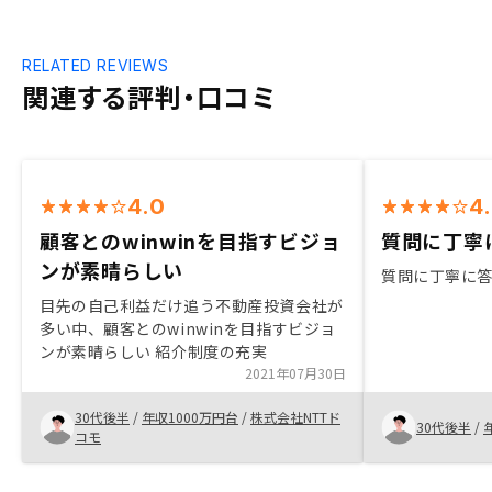
RELATED REVIEWS
関連する評判・口コミ
4.0
4
顧客とのwinwinを目指すビジョ
質問に丁寧に.
ンが素晴らしい
質問に丁寧に
目先の自己利益だけ追う不動産投資会社が
多い中、顧客とのwinwinを目指すビジョ
ンが素晴らしい 紹介制度の充実
2021年07月30日
30代後半
/
年収1000万円台
/
株式会社NTTド
30代後半
/
コモ