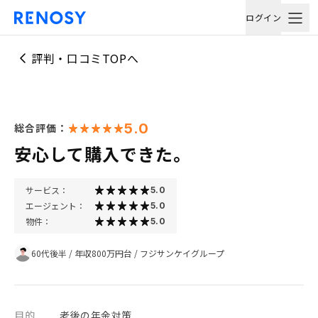
ログイン
評判・口コミTOPへ
5.0
総合評価：
安心して購入できた。
サービス：
5.0
エージェント：
5.0
物件：
5.0
60代後半
/
年収800万円台
/
フジサンケイグループ
目的
老後の年金対策