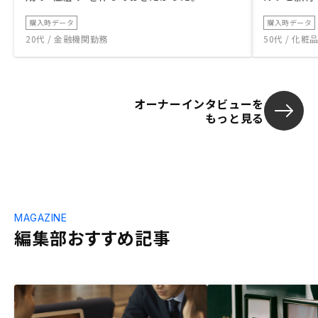
購入時データ
購入時データ
20代 / 金融機関勤務
50代 / 化
オーナーインタビューを
もっと見る
MAGAZINE
編集部おすすめ記事