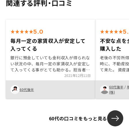
関連する評判・口コミ
5.0
5
毎月一定の家賃収入が安定して
不安な点を
入ってくる
購入した
銀行に預金していても金利収入が得られな
老後の不労所
い状況の中、毎月一定の家賃収入が安定し
時に、不動産
て入ってくる事がとても助かる。担当者の
て来た。 資産
説明が非常にわかりやすく、初歩的な質問
2021年12月11日
る。 担当者に色々な質問をし、全て真摯
にも丁寧に答えてくれたので安心して購入
に返答しても
60代後半
/
できた。
切った。
60代後半
(株)
60代の口コミをもっと見る