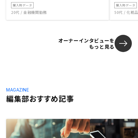
購入時データ
購入時データ
20代 / 金融機関勤務
50代 / 化
オーナーインタビューを
もっと見る
MAGAZINE
編集部おすすめ記事