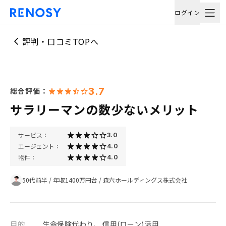
ログイン
評判・口コミTOPへ
3.7
総合評価：
サラリーマンの数少ないメリット
サービス：
3.0
エージェント：
4.0
物件：
4.0
50代前半
/
年収1400万円台
/
森六ホールディングス株式会社
目的
生命保険代わり、 信用(ローン)活用