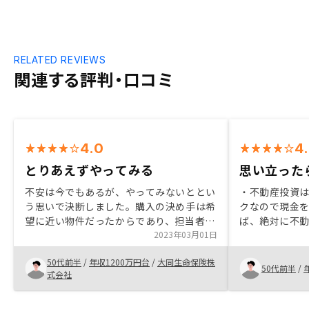
RELATED REVIEWS
関連する評判・口コミ
4.0
4
とりあえずやってみる
思い立った
不安は今でもあるが、やってみないととい
・不動産投資
う思いで決断しました。購入の決め手は希
クなので現金
望に近い物件だったからであり、担当者の
ば、絶対に不
説明に納得したからです。担当者はとても
2023年03月01日
思う。 ・担当
熱心で好感が持てました。ありがとうござ
にじみ出てい
50代前半
/
年収1200万円台
/
大同生命保険株
いました。
みの清潔でシ
50代前半
/
式会社
た。この人に
た。 ・説明は
即対応をして