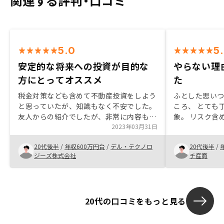
関連する評判・口コミ
5.0
5
安定的な将来への投資が目的な
やらない理
方にとってオススメ
た
税金対策なども含めて不動産投資をしよう
ふとした思い
と思っていたが、知識もなく不安でした。
ころ、 とても
友人からの紹介でしたが、非常に内容もわ
象。 リスク含
かりやすく、スムーズに契約できました。
2023年03月31日
ことで、自身
また扱っている物件も優位性があり、決定
な意思決定とな
20代後半
/
年収600万円台
/
デル・テクノロ
20代後半
/
するのに十分な要素が揃っていた。
分自身の支出
ジーズ株式会社
チ産商
き、漠然とし
する不足も認識
クを許容できる
リスクの無い
20代の口コミをもっと見る
い。という感
話を聞いて検