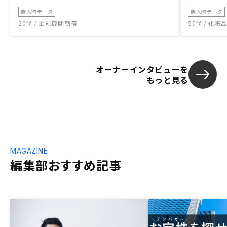
購入時データ
購入時データ
20代 / 金融機関勤務
50代 / 化
オーナーインタビューを
もっと見る
MAGAZINE
編集部おすすめ記事