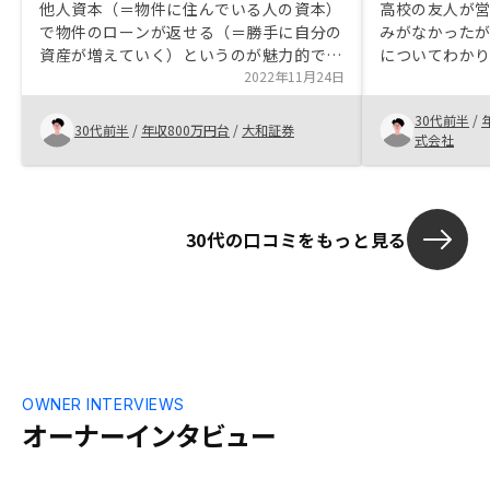
他人資本（＝物件に住んでいる人の資本）
高校の友人が
で物件のローンが返せる（＝勝手に自分の
みがなかった
資産が増えていく）というのが魅力的でし
についてわか
た。常識なのかもしれませんが物件購入後
2022年11月24日
からないこと
発生する固定資産税や火災保険など、サイ
し、それに対
30代前半
/
ンする段階まで特に話題に出なかったの
産投資が身近
30代前半
/
年収800万円台
/
大和証券
式会社
で、事前に話していて下されば「物件購入
話、リスクの
に伴う費用の全体像」がクリアになってよ
運用の手段と
かったと思います。
た。
30代の口コミをもっと見る
OWNER INTERVIEWS
オーナーインタビュー