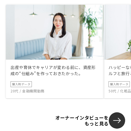
出産や育休でキャリアが変わる前に、資産形
ハッピーな
成の“仕組み”を作っておきたかった。
ルフと旅行
購入時データ
購入時データ
20代 / 金融機関勤務
50代 / 化
オーナーインタビューを
もっと見る