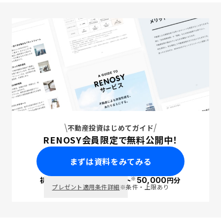
不動産投資はじめてガイド
RENOSY会員限定で無料公開中！
まずは資料をみてみる
※
初回面談で
ポイント
50,000
円分
PayPay
プレゼント適用条件詳細
※条件・上限あり