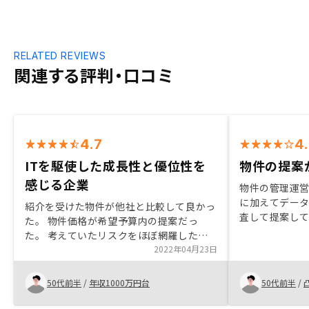
RELATED REVIEWS
関連する評判・口コミ
4.7
4
ITを駆使した成長性と優位性を
物件の提案
感じる企業
物件の管理運
に加えてデー
紹介を受けた物件が他社と比較して良かっ
査して提案し
た。 物件価格が希望予算内の提案だっ
があった。ア
た。 考えていたリスクをほぼ網羅したか
管理や確定申
たちでシミュレーションを作っていただい
2022年04月23日
能と感じた。
た。 担当営業の方の対応が満足いくもの
だった。 企業としてITに強く、将来性と
50代前半
/
年収1000万円台
50代前半
/
優位性を感じた。