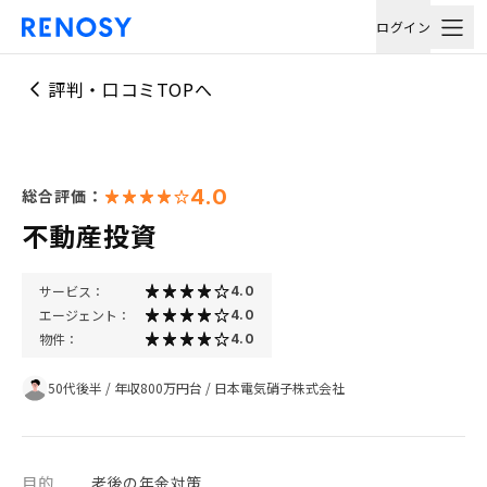
ログイン
評判・口コミTOPへ
4.0
総合評価：
不動産投資
サービス：
4.0
エージェント：
4.0
物件：
4.0
50代後半
/
年収800万円台
/
日本電気硝子株式会社
目的
老後の年金対策