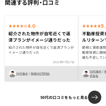
関連する評判・口コミ
4.0
5
紹介された物件が自宅近くで返
不動産投資
済プランがイメージ通りだった
ルリターン
紹介された物件が自宅近くで返済プランが
節税と資産運
イメージ通りだった
動産投資に興
識も不足して
2021年07月17日
がありました
ろ説明をして
50代後半
/
理由が見つか
50代後半
/
年収600万円台
式会社
50代の口コミをもっと見る