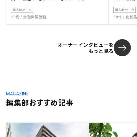
購入時データ
購入時データ
20代 / 金融機関勤務
50代 / 化
オーナーインタビューを
もっと見る
MAGAZINE
編集部おすすめ記事