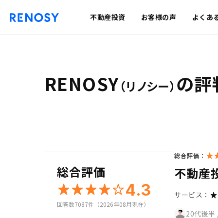
不動産投資
お客様の声
よくあ
RENOSY
の評
（リノシー）
総合評価：
総合評価
不動産
4.3
サービス：
回答数7087件（2026年08月現在）
20代後半