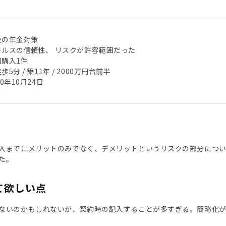
後の年金対策
ールスの信頼性、 リスクが許容範囲だった
回購入1件
歩5分 / 築11年 / 2000万円台前半
20年10月24日
入までにメリットのみでなく、デメリットというリスクの部分につい
た。
て欲しい点
ないのかもしれないが、契約時の記入することが多すぎる。簡略化