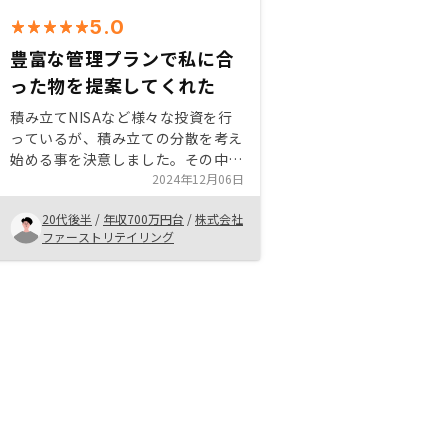
5.0
豊富な管理プランで私に合
った物を提案してくれた
積み立てNISAなど様々な投資を行
っているが、積み立ての分散を考え
始める事を決意しました。その中で
他人資本で運用出来ることに対して
2024年12月06日
メリットを1番感じ始めました。 他
20代後半
/
年収700万円台
/
株式会社
の会社と比べてもサービスや物件の
ファーストリテイリング
質などにおいて信頼をおける会社で
あると思いました。