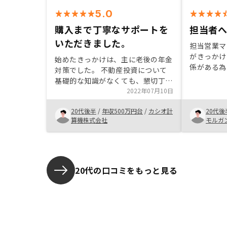
5.0
購入まで丁寧なサポートを
担当者
いただきました。
担当営業マ
がきっかけ
始めたきっかけは、主に老後の年金
係がある為
対策でした。 不動産投資について
容に関して
基礎的な知識がなくても、懇切丁寧
もらいまし
にご説明をしていただきました。
2022年07月10日
かなかうま
空いた時間で自分でも勉強するよう
たので、こ
20代後半
/
年収500万円台
/
カシオ計
20代後
になったのは、Renosy様のおかげ
案していた
算機株式会社
モルガ
かなと思っております。
ったです。
などを定期
いです。引
たします。
20代の口コミをもっと見る