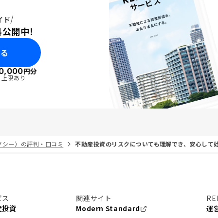
イド
料公開中！
みる
0,000
円分
・上限あり
リノシー）の評判・口コミ
不動産投資のリスクについても理解でき、安心して
ビス
関連サイト
RE
産投資
Modern Standard
運