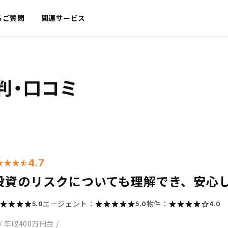
るご質問
関連サービス
判・口コミ
4.7
投資のリスクについても理解でき、安心
エージェント：
物件：
5.0
5.0
4.0
/
年収400万円台
/