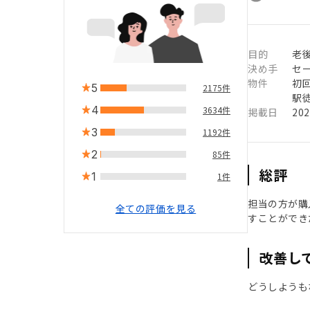
目的
老
決め手
セ
物件
初
5
2175件
駅徒
4
3634件
掲載日
20
3
1192件
2
85件
総評
1
1件
担当の方が購
全ての評価を見る
すことができ
改善し
どうしようも