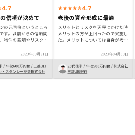
4.7
4.7
への信頼が決めて
老後の資産形成に最適
ンの元同僚というところ
メリットとリスクを天秤にかけた時
です。以前からの信頼関
メリットの方が上回ったので実施し
、物件の説明やリスク内
た。メリットについては自身が考え
もわかりやすく対応して
ていた以上のものがあり老後の資産
た。 証券での運用がな
形成の一環としては良い方法だと思
2023年03月31日
2023年04月09日
く行っておりませんでし
った。リスクについては複数あるが
のようなタイミングで提
割とカバーできる内容が多く購入に
半
/
年収600万円台
/
三菱UFJ
20代後半
/
年収500万円台
/
株式会社
だけたことはありがたか
至った。
ン・スタンレー証券株式会社
三菱UFJ銀行
今後も売却の相談や市況
的にしていただけると幸
き続きよろしくお願いい