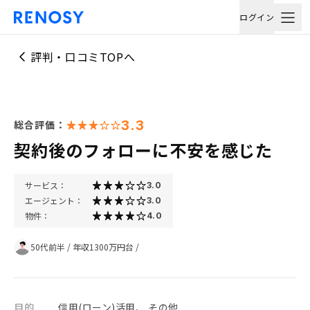
ログイン
評判・口コミTOPへ
3.3
総合評価：
契約後のフォローに不安を感じた
サービス：
3.0
エージェント：
3.0
物件：
4.0
50代前半
/
年収1300万円台
/
目的
信用(ローン)活用、 その他