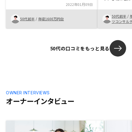
できないと言われた。また同じような書類
2022年01月09日
ォームにおい
の準備やローン審査における面談などがあ
のリスクを軽
ると思うと少々面倒に感じる。
50代前半
/
2つの点は他の
50代前半
/
年収1600万円台
ツコンサル
知り合いにも
50代の口コミをもっと見る
OWNER INTERVIEWS
オーナーインタビュー