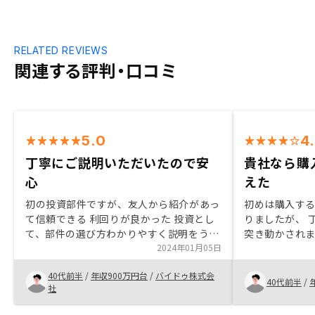
RELATED REVIEWS
関連する評判・口コミ
5.0
4
丁寧にご説明いただいたので安
貴社なら購
心
えた
初の投資部件ですが、友人から紹介があっ
初めは購入する
て信頼できる 利回りが良かった 投資とし
りましたが、 
て、部件の選び方わかりやすく説明をうけ
突き動かされま
た 部件選びからローン審査対応、管理、
2024年01月05日
ですが、 貴社
最後申告書類が一貫性ができるのでラク
うことが 出来
40代前半
/
年収900万円台
/
バイドゥ株式会
投資として知識が得られた
願いします。
40代前半
/
社