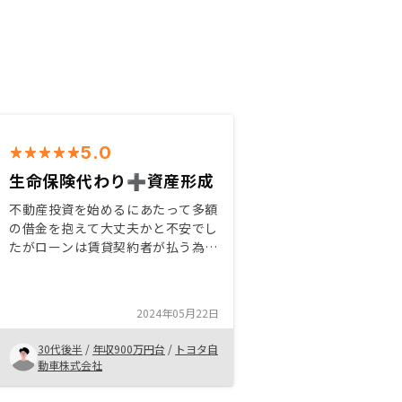
5.0
生命保険代わり➕資産形成
不動産投資を始めるにあたって多額
の借金を抱えて大丈夫かと不安でし
たがローンは賃貸契約者が払う為自
ら払うのは管理費の数千円で将来の
資産形成ができるという点がよかっ
たです。生命保険代わりになるとい
2024年05月22日
う点が僕の中で1番の決め手になり
ました。リノシーは物件も良くなに
30代後半
/
年収900万円台
/
トヨタ自
よりアプリで全て管理できるという
動車株式会社
点が僕がリノシーを選んだ理由で
す。