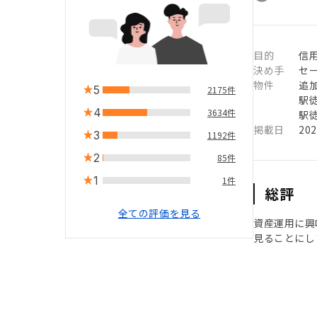
目的
信用
決め手
セ
物件
追
5
2175件
駅徒
4
3634件
駅徒
掲載日
20
3
1192件
2
85件
1
1件
総評
全ての評価を見る
資産運用に興
見ることにし