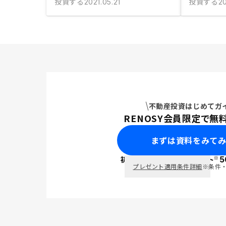
投資する
投資する
2021.05.21
2
不動産投資はじめてガ
RENOSY会員限定で無
まずは資料をみて
※
初回面談で
ポイント
5
PayPay
プレゼント適用条件詳細
※条件