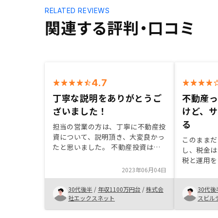
RELATED REVIEWS
関連する評判・口コミ
4.7
丁寧な説明をありがとうご
不動産
ざいました！
けど、
る
担当の営業の方は、丁寧に不動産投
資について、説明頂き、大変良かっ
このままだ
たと思いました。 不動産投資は初
し、税金は
期費用が高く、ハードルが高いとい
税と運用を
う思い込みがありましたが、その懸
2023年06月04日
さらに、不
念も払拭できました。 また、不動
まわりにや
産投資に関わる、入口から出口ま
30代後半
/
年収1100万円台
/
株式会
30代後
り、不動産
で、ITを活用したトータルサポート
社エックスネット
スビル
ると感じて
して頂けるという点で、RENOSYで
あったが、