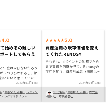
4.0
5.0
って始めるの難しい
資産運用の既存価値を変え
サポートしてもらえ
てくれたRENOSY
そもそも、dポイントの動画でため
るで宣伝を何度か見て、Renosyの
と年金はほぼないだろう
存在を知り、資産形成系（記憶は曖
がっつりひかれるし、節
昧）のメルマガからアクセスしたの
行いたいと思っていた。
が御社への問い合わせのきっかけ。
動産会社に勤めており、
2023年11月14日
2024年04月22日
問い合わせ当時、自身は個人年金保
っている年配の人もお
険に長期加入中であり、途中解約を
半
/
年収500万円台
/
レジデン
30代後半
/
年収800万円台
/
株式会
の価値、収益が有利にな
するつもりも皆無だったため、話を
ディングマネジメント
社 時事通信社
いたからわたしの不備も
聞く程度のつもりだったが、資産運
書類不備とかで、結構頻