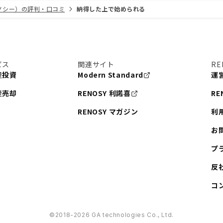
リノシー）の評判・口コミ
納得した上で始められる
ビス
関連サイト
RE
産投資
Modern Standard
運
産売却
RENOSY 利諾喜
RE
RENOSY マガジン
利
お
プ
反
コ
©︎2018-2026 GA technologies Co., Ltd.