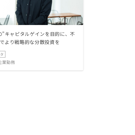
の”キャピタルゲインを目的に、不
でより戦略的な分散投資を
ータ
IT企業勤務