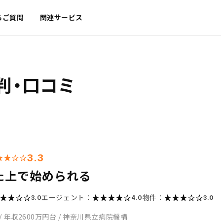
るご質問
関連サービス
判・口コミ
3.3
た上で始められる
エージェント：
物件：
3.0
4.0
3.0
/
年収2600万円台
/
神奈川県立病院機構