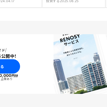
投資する
024.04.17
2025.08.25
イド
料公開中！
みる
0,000
円分
・上限あり