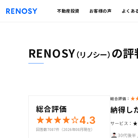
不動産投資
お客様の声
よくあ
RENOSY
の評
（リノシー）
総合評価：
総合評価
納得し
4.3
サービス：
回答数7087件（2026年08月現在）
30代後半