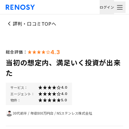
ログイン
評判・口コミTOPへ
4.3
総合評価：
当初の想定内、満足いく投資が出来
た
サービス：
4.0
エージェント：
4.0
物件：
5.0
30代前半
/
年収800万円台
/
NSステンレス株式会社