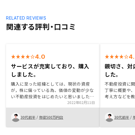
RELATED REVIEWS
関連する評判・口コミ
4.0
4
サービスが充実しており、購入
親切さ、対
しました。
した。
購入に至った経緯としては、現状の資産
不動産投資に
が，株に偏っている為、価値の変動が少な
丁寧に概要や
い不動産投資をはじめたいと思いました。
考え方などを
また、始めるにあたっての不安な部分とし
2022年02月11日
安や懸念点を
ては、経験が無いという事です。 仕事で
た。向いてい
も同じかと思いますが、無知な事をはじめ
ティブな面も
30代前半
/
年収500万円台
30代前半
/
るのは、やはりこわい部分もある為、営業
に考えていた
マンに色々教えてもらいながら、一つずつ
クリアにしていきました。 レスポンスも