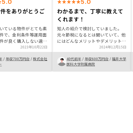
5.0
5.0
物件をありがとうご
わかるまで、丁寧に教えて
す
くれます！
いている物件がとても素
知人の紹介で検討していました。
件で、金利条件等運用面
元々節税になるとは聞いていて、他
件が良く購入しない選択
にはどんなメリットやデメリットが
りませんでした そして
2023年10月22日
あるのだろうと自分なりに調べてい
2024年12月15日
が親身になっていただい
ましたが、よく分からず。結局決め
半
/
年収700万円台
/
株式会社
40代前半
/
年収600万円台
/
福井大学
でいつも丁寧に会話いた
手となったのは、担当してくれた人
ー
医科大学附属病院
安心して利用させて頂い
が詳細に尚且つ丁寧に説明をしてく
れ、質問にも丁寧に返答してくれ
て、リスクも少なく満足できたため
購入を決めました。特になし、良か
ったです。