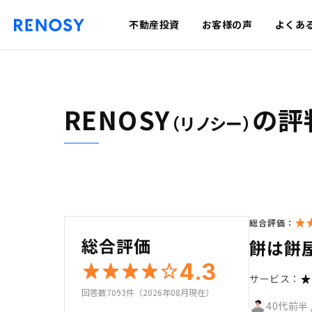
不動産投資
お客様の声
よくあ
RENOSY
の評
（リノシー）
総合評価：
総合評価
餅は餅
4.3
サービス：
回答数7093件（2026年08月現在）
40代前半