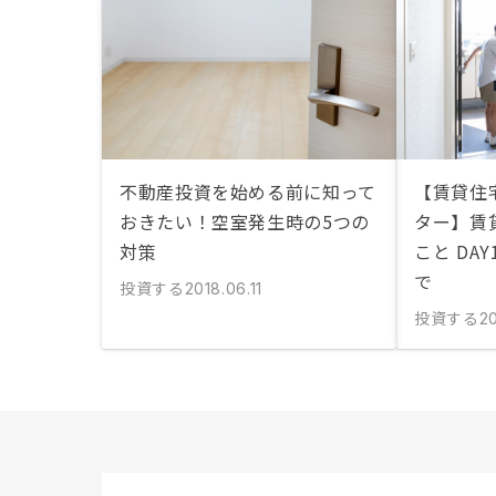
不動産投資を始める前に知って
【賃貸住
おきたい！空室発生時の5つの
ター】賃
対策
こと DA
で
投資する
2018.06.11
投資する
2