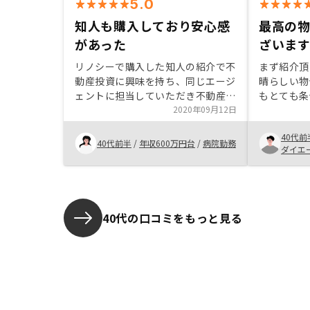
5.0
知人も購入しており安心感
最高の
があった
ざいま
リノシーで購入した知人の紹介で不
まず紹介頂
動産投資に興味を持ち、同じエージ
晴らしい物
ェントに担当していただき不動産投
もとても条
資初心者にも分かりやすく教えてい
2020年09月12日
肢が見つか
ただきました。知人が購入している
何より担当
40代前
ところにも安心感があり、他社でも
ており熱心
40代前半
/
年収600万円台
/
病院勤務
ダイエ
お話、説明いただきましたが、販売
だいており
のみならず管理体制やテクノロジー
ております
を駆使されているところに安定した
将来性を感じリノシーでの購入を決
意いたしました。 大阪在住で関東
40代の口コミをもっと見る
に居住したこともなく土地勘がない
ため、物件選びもエージェントの方
に頼りきりで些細な疑問や物件ごと
の強みも分かりやすくご説明いただ
けたことに感謝いたします。節税対
策はメインで説明はなく安心感が増