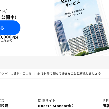
イド
料公開中！
みる
0,000
円分
・上限あり
リノシー）の評判・口コミ
餅は餅屋に頼んで好きなことに専念しましょう
ビス
関連サイト
RE
産投資
Modern Standard
運