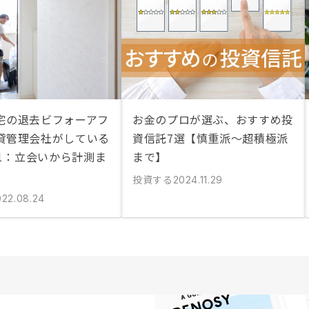
宅の退去ビフォーアフ
お金のプロが選ぶ、おすすめ投
貸管理会社がしている
資信託7選【慎重派〜超積極派
Y1：立会いから計測ま
まで】
投資する
2024.11.29
022.08.24