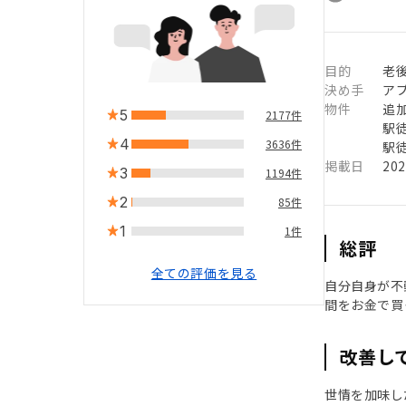
目的
老
決め手
ア
物件
追
5
2177件
駅徒
4
3636件
駅徒
掲載日
20
3
1194件
2
85件
1
1件
総評
全ての評価を見る
自分自身が不
間をお金で買
改善し
世情を加味し