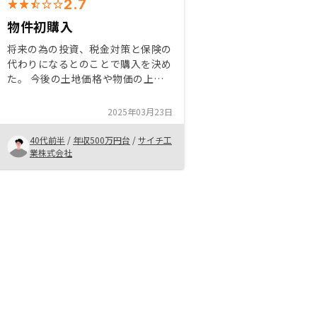
2.7
物件初購入
将来の為の投資、税金対策と保険の
代わりになるとのことで購入を決め
た。 今後の土地価格や物価の上昇
にも期待して物件の購入を決めまし
た。 まだ、物件を購入した実感は
2025年03月23日
湧かないですが、将来の計画で物件
の売却時に全てがわかるのかなって
40代前半
/
年収500万円台
/
サイチ工
感じです。
業株式会社