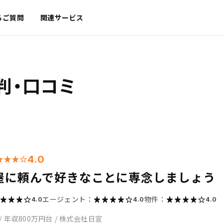
るご質問
関連サービス
判・口コミ
4.0
屋に頼んで好きなことに専念しましょう
エージェント：
物件：
4.0
4.0
4.0
/
年収800万円台
/
株式会社日宣