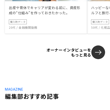
出産や育休でキャリアが変わる前に、資産形
ハッピーな
成の“仕組み”を作っておきたかった。
ルフと旅行
購入時データ
購入時データ
20代 / 金融機関勤務
50代 / 化
オーナーインタビューを
もっと見る
MAGAZINE
編集部おすすめ記事