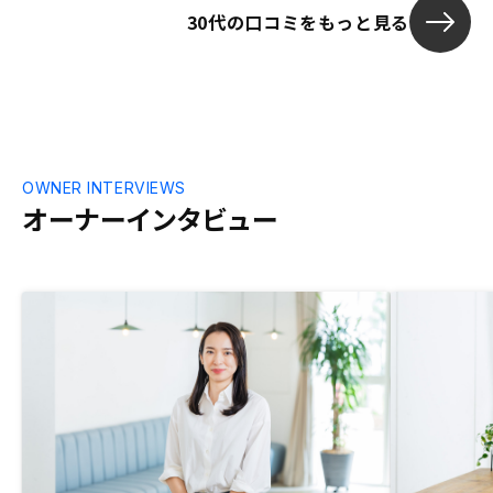
関する記載が
30代の口コミをもっと見る
してしまう点
電子捺印する
のような一般
を見て契約内
る点について
い書類は引き
だったため、
OWNER INTERVIEWS
確認したい。
オーナーインタビュー