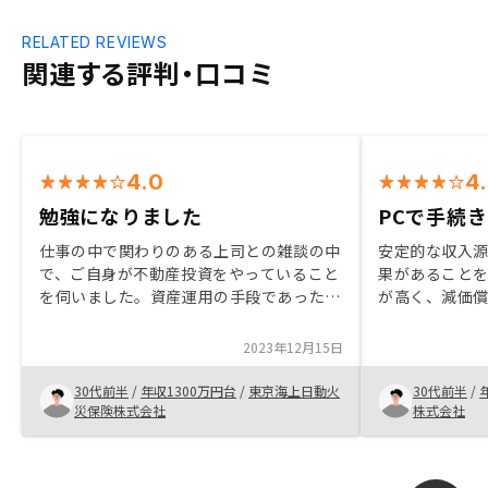
RELATED REVIEWS
関連する評判・口コミ
4.0
4
勉強になりました
PCで手続
仕事の中で関わりのある上司との雑談の中
安定的な収入
で、ご自身が不動産投資をやっていること
果があること
を伺いました。資産運用の手段であった
が高く、減価
り、相続対策、老後資金の対策として活用
めていただいた
しているとのことでした。自分自身は特に
社と比較して
2023年12月15日
強い興味はありませんでしたが、その方か
れに対する対
らの勧めでしたので、話を聞いてみて、合
きをスマホアプ
30代前半
/
年収1300万円台
/
東京海上日動火
30代前半
/
理的と考えられたので私もやってみた次第
ブサイト上で
災保険株式会社
株式会社
です。
ができるよう
確認がスマホ
便だった。 また、ローン契約時、金利に