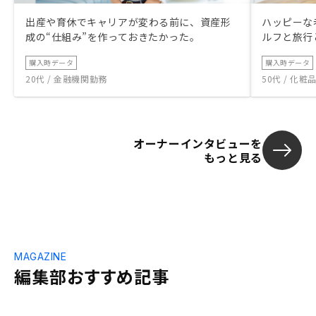
出産や育休でキャリアが変わる前に、資産形
ハッピーな
成の“仕組み”を作っておきたかった。
ルフと旅行
購入時データ
購入時データ
20代 / 金融機関勤務
50代 / 化
オーナーインタビューを
もっと見る
MAGAZINE
編集部おすすめ記事