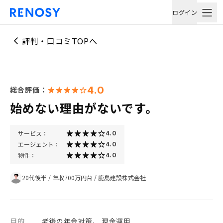
ログイン
評判・口コミTOPへ
4.0
総合評価：
始めない理由がないです。
サービス：
4.0
エージェント：
4.0
物件：
4.0
20代後半
/
年収700万円台
/
鹿島建設株式会社
目的
老後の年金対策、 現金運用