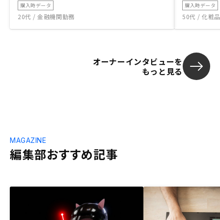
購入時データ
購入時データ
20代 / 金融機関勤務
50代 / 化
オーナーインタビューを
もっと見る
MAGAZINE
編集部おすすめ記事