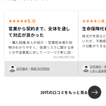
5.0
4
営業から契約まで、全体を通し
生命保険代
て対応が良かった
株式や外貨な
いたが、不動
・購入経緯:友人の紹介 ・営業担当者の説
ク分散ができる
明がわかりやすく、投資リスクに関する多
プリ管理や管
くの不安要素に対して一つ一つ丁寧に説明
何かをしなけ
いただいた。 ・土日のみの対応にも関わ
2022年10月13日
感じたため。
らず、契約までの流れは大変スムーズに進
分に感じます
20代後半
/
めてもらったと思う。
20代後半
/
年収700万円台
情報を見れれ
いおい生命
います。
20代の口コミをもっと見る