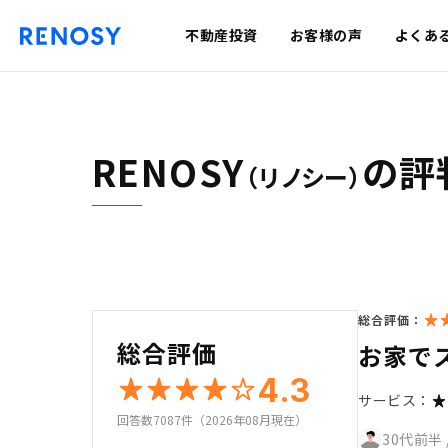
不動産投資
お客様の声
よくあ
RENOSY
の評
（リノシー）
総合評価：
総合評価
お家で
4.3
サービス：
回答数7087件（2026年08月現在）
30代前半