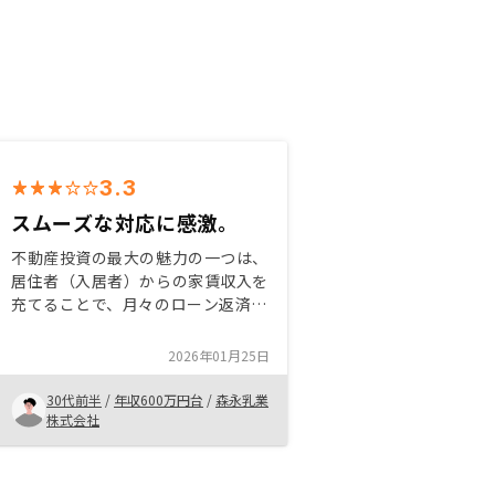
3.3
スムーズな対応に感激。
不動産投資の最大の魅力の一つは、
居住者（入居者）からの家賃収入を
充てることで、月々のローン返済額
の実質的な負担を大幅に軽減できる
仕組みにあります。これにより、自
2026年01月25日
己資金からの月々の持ち出しが少な
くて済むため、本業の給与などのキ
30代前半
/
年収600万円台
/
森永乳業
ャッシュフローを圧迫しにくく、比
株式会社
較的安心して長期的な資産形成を進
められる点に、大きな魅力を感じま
した。全て込みで利益がプラスだと