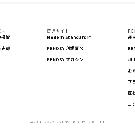
ビス
関連サイト
RE
産投資
Modern Standard
運
産売却
RENOSY 利諾喜
RE
RENOSY マガジン
利
お
プ
反
コ
©︎2018-2026 GA technologies Co., Ltd.