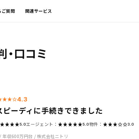
るご質問
関連サービス
判・口コミ
4.3
スピーディに手続きできました
エージェント：
物件：
5.0
5.0
3.0
/
年収600万円台
/
株式会社ニトリ