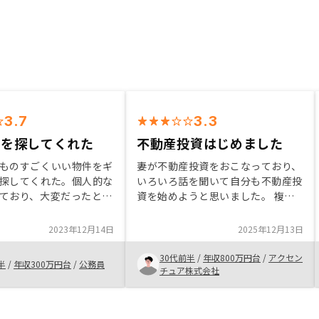
3.7
3.3
件を探してくれた
不動産投資はじめました
ものすごくいい物件をギ
妻が不動産投資をおこなっており、
探してくれた。個人的な
いろいろ話を聞いて自分も不動産投
ており、大変だったと思
資を始めようと思いました。 複数
てくれた。また、たくさ
社からお話を聞いていましたが、
解消しようと聞いてく
RENOSYが一番早く購入したいと思
2023年12月14日
2025年12月13日
やすく説明してくれた。
える物件を提示してくれました。こ
掛け捨てるのはもったい
れからもっと不動産投資について勉
30代前半
/
年収800万円台
/
アクセン
半
/
年収300万円台
/
公務員
始めたが、満足。
強したいです。
チュア株式会社