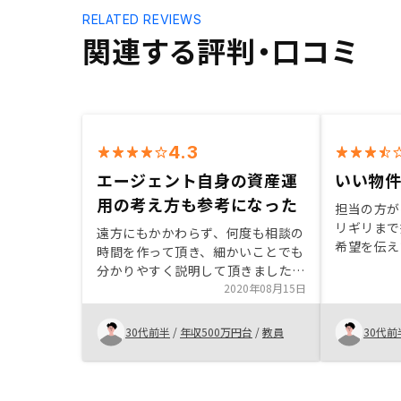
RELATED REVIEWS
関連する評判・口コミ
4.3
エージェント自身の資産運
いい物
用の考え方も参考になった
担当の方が
リギリまで
遠方にもかかわらず、何度も相談の
希望を伝え
時間を作って頂き、細かいことでも
うが対応し
分かりやすく説明して頂きました。
ん不明点を
また、エージェント自身の資産運用
2020年08月15日
れ、わかり
などについての考え方も聞くことが
生命保険を
でき、とても参考になりました。
30代前半
/
年収500万円台
/
教員
30代前
ないと思い