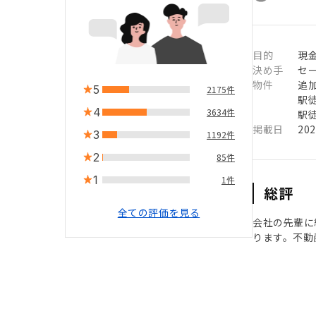
目的
現
決め手
セ
物件
追
5
2175件
駅徒
4
3634件
駅徒
掲載日
20
3
1192件
2
85件
1
1件
総評
全ての評価を見る
会社の先輩に
ります。不動