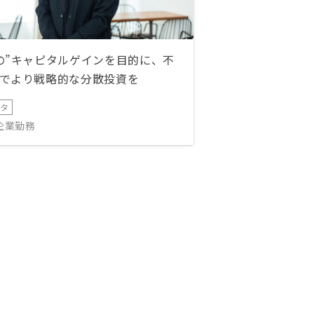
の”キャピタルゲインを目的に、不
でより戦略的な分散投資を
ータ
IT企業勤務