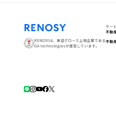
サー
不動
RENOSYは、東証グロース上場企業である
不動
GA technologiesが運営しています。