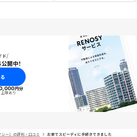
イド
料公開中！
みる
0,000
円分
・上限あり
リノシー）の評判・口コミ
お家でスピーディに手続きできました