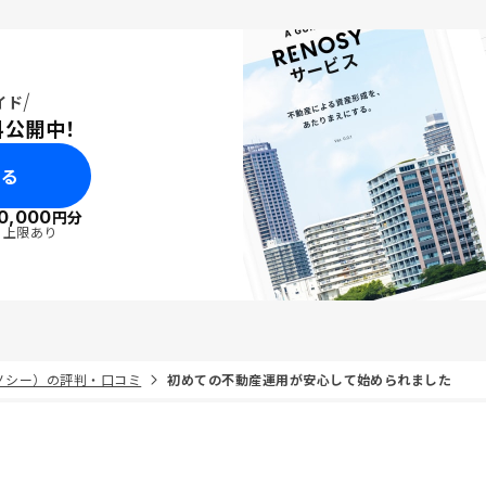
イド
料公開中！
みる
0,000
円分
・上限あり
リノシー）の評判・口コミ
初めての不動産運用が安心して始められました