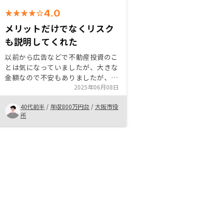
4.0
メリットだけでなくリスク
も説明してくれた
以前から広告などで不動産投資のこ
とは気になっていましたが、大きな
金額なので不安もありましたが、セ
ミナーを受け更に担当者との面談を
2025年06月08日
通してリスクも説明いただき納得す
40代前半
/
年収800万円台
/
大阪市役
ることができたため、不動産投資を
所
始めることにしました。