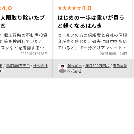
4.0
4.0
最大限取り除いたプ
はじめの一歩は重いが買う
提案
と軽くなるはんき
年収上昇時の不動産投資
セールスの方の信頼度と会社の信頼
対策を検討していたこ
度が高く感じた。過去に町中を歩い
ていると、『一分だけアンケート良
をおさえた案を望んでい
2023年01月28日
いですか？』とか聞かれた後、20
2025年05月24日
に近い案の提示を受けた
分ほど話され、更に電話でのセール
半
/
年収800万円台
/
株式会社
40代前半
/
年収500万円台
/
阪急電鉄
自己資金がなく
スが酷くて不動産投資は詐欺ではと
コモ
株式会社
の信用を活用してお金を
思っていたが、リノシーはしっかり
が不動産投資の良いとこ
とした解説と押し売りのようなこと
はなかった。海外の銀行は少し怪し
けるため、購入者自身も
く感じでしまうので、できれば国内
て、良い判断が下せるよ
の銀行の方がありがたい。
質問するのが良いと思い
質問させていただき、た
ていただきました。 紹
が限られていた、他の物