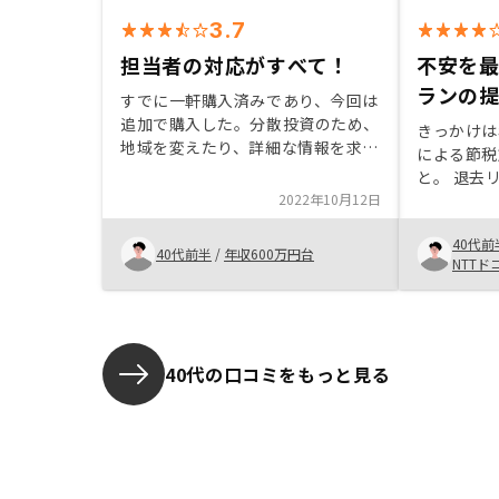
3.7
担当者の対応がすべて！
不安を
ランの
すでに一軒購入済みであり、今回は
追加で購入した。分散投資のため、
きっかけは
地域を変えたり、詳細な情報を求め
による節税
たりしたが、全てのさまざまな要求
と。 退去リスクなどを考慮するな
にも即座に対応していただいた。管
2022年10月12日
ど、リスク
理委託料の安さも決め手となった。
たが、希望
機会があれば次の購入も考えたい
40代前
ため購入を決定。 
40代前半
/
年収600万円台
NTTド
ても、自己
動かせるの
ろ。 物件は流動的で期限を決めて
の交渉を受
よく勉強し
40代の口コミをもっと見る
う遠慮なく
ます。 私は初めてだったので恥ず
かしがらず
くさん教え
介物件候補