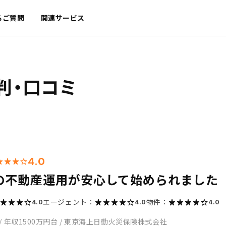
るご質問
関連サービス
判・口コミ
4.0
の不動産運用が安心して始められました
エージェント：
物件：
4.0
4.0
4.0
/
年収1500万円台
/
東京海上日動火災保険株式会社