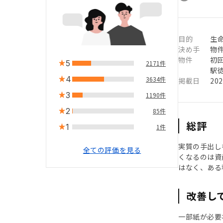
目的
生命
決め手
物
物件
初
5
2171件
駅徒
4
3634件
掲載日
20
3
1190件
2
85件
総評
1
1件
実質の手出し
全ての評価を見る
くなるのは資
はなく、ある
改善し
一部紙が必要