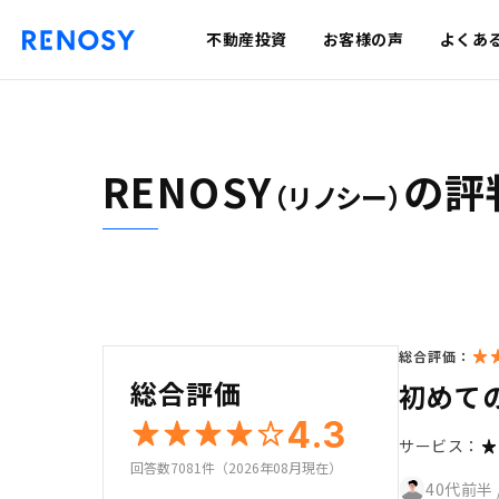
不動産投資
お客様の声
よくあ
RENOSY
の評
（リノシー）
総合評価：
総合評価
初めて
4.3
サービス：
回答数7081件（2026年08月現在）
40代前半