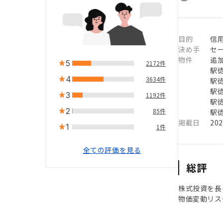
目的
信用
決め手
セ
物件
追
5
2172件
駅徒
4
3634件
駅徒
駅徒
3
1192件
駅徒
2
85件
駅徒
掲載日
20
1
1件
全ての評価を見る
総評
株式投資を長
物価変動リス