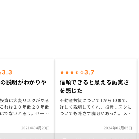
3.3
3.7
スの説明がわかりや
信頼できると思える誠実さ
た
を感じた
投資は大変リスクがある
不動産投資について1から10まで、
これは１０年後２０年後
詳しく説明してくれ、投資リスクに
はでないと思う。セール
ついても隠さず説明があった。メリ
容はどこの会社も似たり
ットを最大限得る為に担当者の考え
が、セールスマンの質に
方を誠実にレクチャーしてくれ、ど
2021年04月23日
2024年02月05日
ャープであると感じ決め
んな些細な質問にも答えてもらえ信