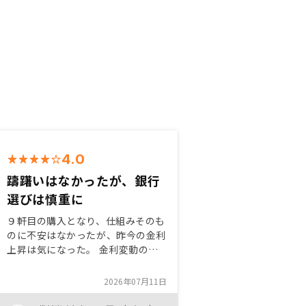
4.0
躊躇いはなかったが、銀行
選びは慎重に
９軒目の購入となり、仕組みそのも
のに不安はなかったが、昨今の金利
上昇は気になった。 金利変動のシ
ミュレーションなどもできると良
い。 ローン枠の観点からどうして
2026年07月11日
も複数物件を所有すると複数銀行の