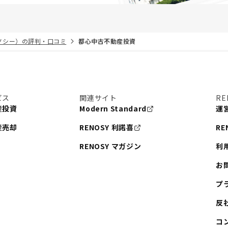
リノシー）の評判・口コミ
都心中古不動産投資
ビス
関連サイト
RE
産投資
Modern Standard
運
産売却
RENOSY 利諾喜
RE
RENOSY マガジン
利
お
プ
反
コ