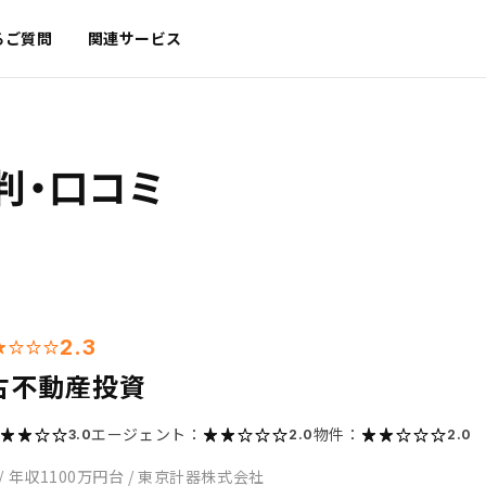
るご質問
関連サービス
判・口コミ
2.3
古不動産投資
エージェント：
物件：
3.0
2.0
2.0
/
年収1100万円台
/
東京計器株式会社