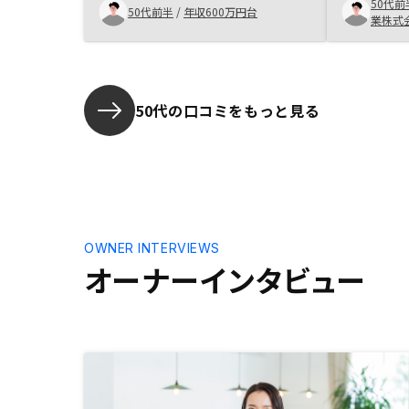
てしまった
50代前
さんも物件を持って、運用している
50代前半
/
年収600万円台
事もプラス
業株式
方ので、リスクの取り方、物件の良
MOPPY
し悪しの説明受けるのに、わかりや
にポイント
すかったです。再開発地区の物件紹
感に繋がっ
介は、都市計画などの地図を資料と
者の名前を
して提供して欲しかったです。
50代の口コミをもっと見る
でて不信感
OWNER INTERVIEWS
オーナーインタビュー