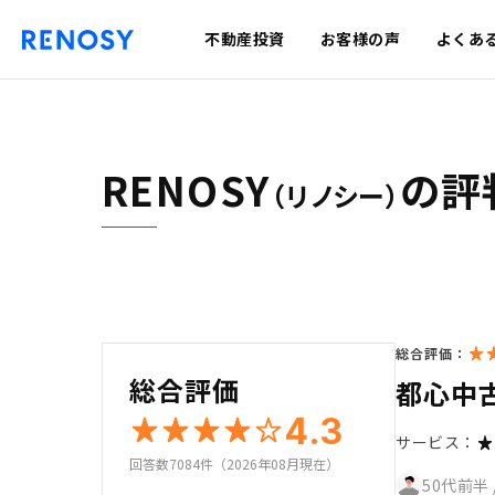
不動産投資
お客様の声
よくあ
RENOSY
の評
（リノシー）
総合評価：
総合評価
都心中
4.3
サービス：
回答数7084件（2026年08月現在）
50代前半