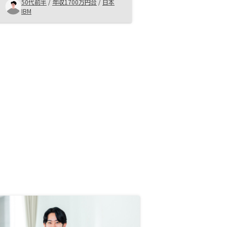
利用とならざるを得ないが、 正直
50代前半
/
年収1700万円台
/
日本
銀行ごとに金利や手続きの煩雑さが
IBM
かなり違うので、そこは担当者とよ
く相談して何を一番重要視している
か明確にして決めた方が良い。