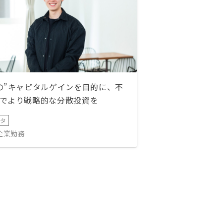
の”キャピタルゲインを目的に、不
でより戦略的な分散投資を
ータ
IT企業勤務