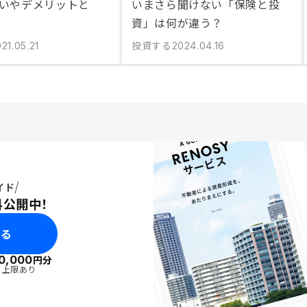
違いやデメリットと
いまさら聞けない「保険と投
資」は何が違う？
投資する
21.05.21
2024.04.16
イド
料公開中！
みる
0,000
円分
・上限あり