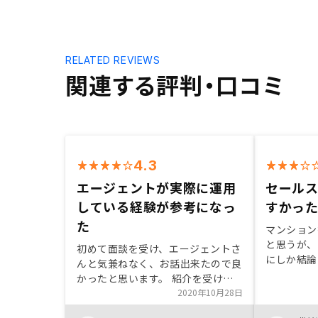
RELATED REVIEWS
関連する評判・口コミ
4.3
エージェントが実際に運用
セール
している経験が参考になっ
すかっ
た
マンション
と思うが、
初めて面談を受け、エージェントさ
にしか結論
んと気兼ねなく、お話出来たので良
スの説明内
かったと思います。 紹介を受けた
寄ったりだ
物件が、気に入っていた地区の物件
2020年10月28日
より話がシ
で話が弾みました。 エージェント