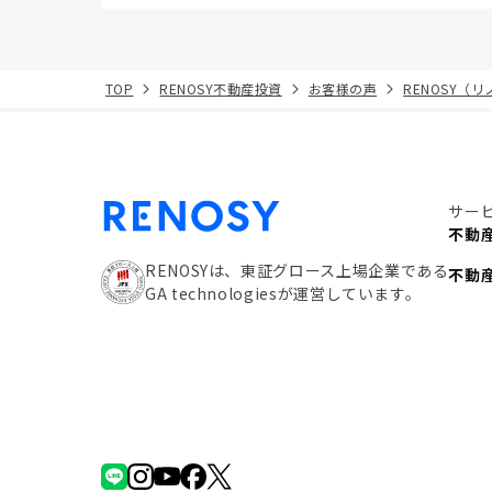
TOP
RENOSY不動産投資
お客様の声
RENOSY（
サー
不動
RENOSYは、東証グロース上場企業である
不動
GA technologiesが運営しています。