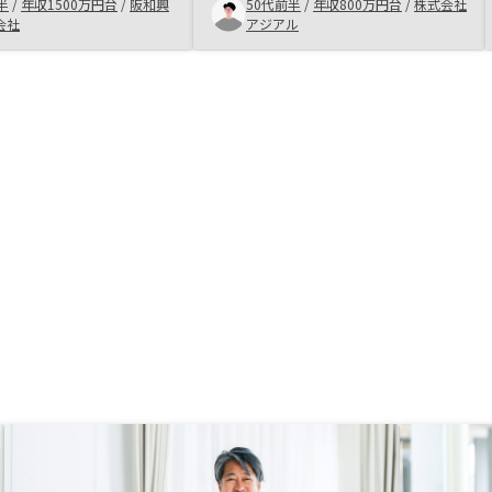
。当然、上場会社である
頼できると思えたので、おすすめで
半
/
年収1500万円台
/
阪和興
50代前半
/
年収800万円台
/
株式会社
要因。残念な事は
きる物件を選んでもらえる安心感が
会社
アジアル
を通じて申し込んだが未だ
あった。
が付与されないのは不信
ている。福岡支店で担当
入力したら、該当なしと
が募った。