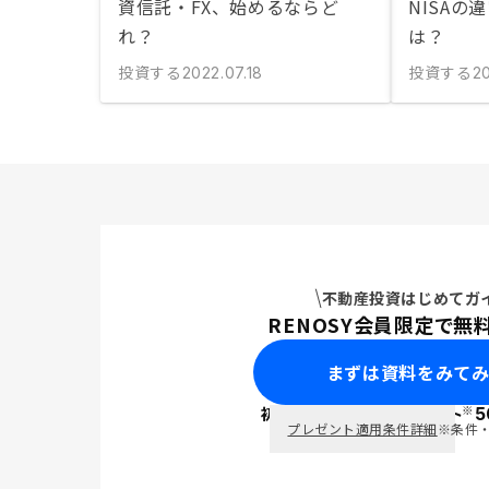
資信託・FX、始めるならど
NISAの
れ？
は？
投資する
投資する
2022.07.18
20
不動産投資はじめてガ
RENOSY会員限定で無
まずは資料をみて
※
初回面談で
ポイント
5
PayPay
プレゼント適用条件詳細
※条件