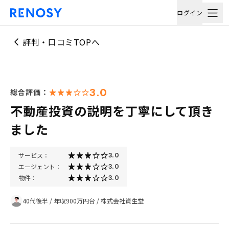
ログイン
評判・口コミTOPへ
3.0
総合評価：
不動産投資の説明を丁寧にして頂き
ました
サービス：
3.0
エージェント：
3.0
物件：
3.0
40代後半
/
年収900万円台
/
株式会社資生堂