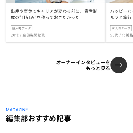
出産や育休でキャリアが変わる前に、資産形
ハッピーな
成の“仕組み”を作っておきたかった。
ルフと旅行
購入時データ
購入時データ
20代 / 金融機関勤務
50代 / 化
オーナーインタビューを
もっと見る
MAGAZINE
編集部おすすめ記事