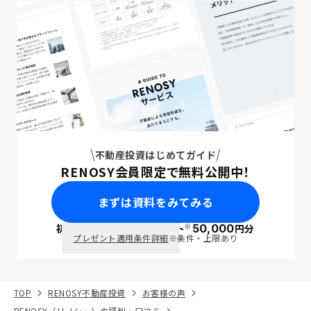
不動産投資はじめてガイド
RENOSY会員限定で無料公開中！
まずは資料をみてみる
※
初回面談で
ポイント
50,000
円分
PayPay
プレゼント適用条件詳細
※条件・上限あり
TOP
RENOSY不動産投資
お客様の声
RENOSY（リノシー）の評判・口コミ