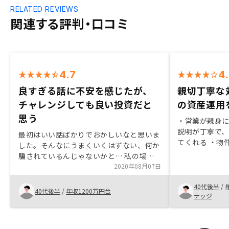
RELATED REVIEWS
関連する評判・口コミ
4.7
4
良すぎる話に不安を感じたが、
親切丁寧な対
チャレンジしても良い投資だと
の資産運用
思う
・営業が親身に
説明が丁寧で
最初はいい話ばかりでおかしいなと思いま
てくれる ・物
した。そんなにうまくいくはずない、何か
にあった物件
騙されているんじゃないかと… 私の場合
る ・投資用物
は49歳という年齢もあり、ラストチャンス
2020年08月07日
ネスも構築し
と感じ、一歩踏み出した感じです。 今言
後の成長が期
40代後半
/
えることは、あと、10年早くやっていたら
40代後半
/
年収1200万円台
1000円に戻
テッジ
人生どうなっていたかなと思っています。
最新データや
若井ひと、チャレンジしてもいいと思いま
AIコントロー
すよ、いいことを先に言いすぎないのは良