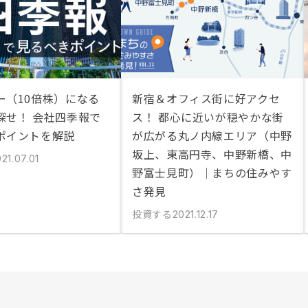
ー（10倍株）になる
新宿＆オフィス街に好アクセ
探せ！ 会社四季報で
ス！ 都心に近いが穏やかな街
ポイントを解説
が広がる丸ノ内線エリア（中野
坂上、東高円寺、中野新橋、中
21.07.01
野富士見町）｜まちの住みやす
さ発見
投資する
2021.12.17