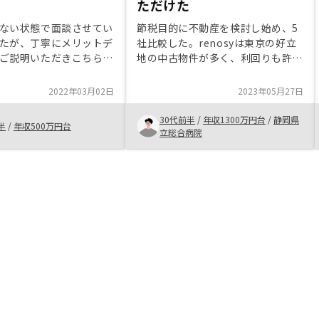
ただけた
ない状態で面談させてい
節税目的に不動産を検討し始め、5
たが、丁寧にメリットデ
社比較した。renosyは東京の好立
ご説明いただきこちらの
地の中古物件が多く、利回りも許容
確に答えていただいたの
範囲内であり、かつ物件価格が下落
ました。 また物件に関
しにくい印象を感じた。担当の営業
2022年03月02日
2023年05月27日
によって一定以上のクオリ
さんの説明がわかりやすく、信頼が
っていないということで
置けたので、renosyを選びまし
30代前半
/
年収1300万円台
/
静岡県
半
/
年収500万円台
為購入いたしました。購
た。
立総合病院
確定申告の見本やこうい
、ということを見せてい
り想像がしやすいかと思
の後また確定申告近くに
っかりと教えていただけ
ます。