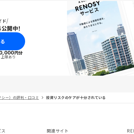
イド
料公開中！
みる
0,000
円分
・上限あり
リノシー）の評判・口コミ
投資リスクのケアが十分されている
ビス
関連サイト
RE