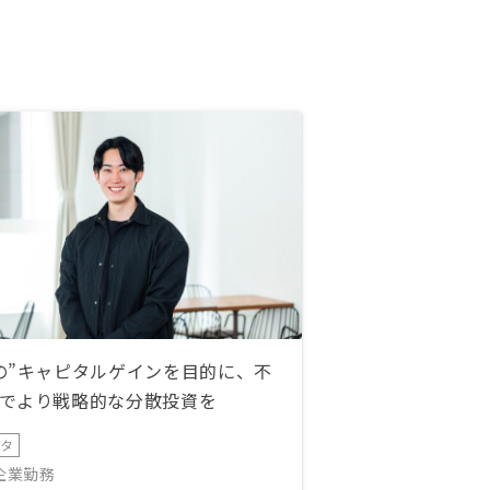
の”キャピタルゲインを目的に、不
でより戦略的な分散投資を
ータ
IT企業勤務