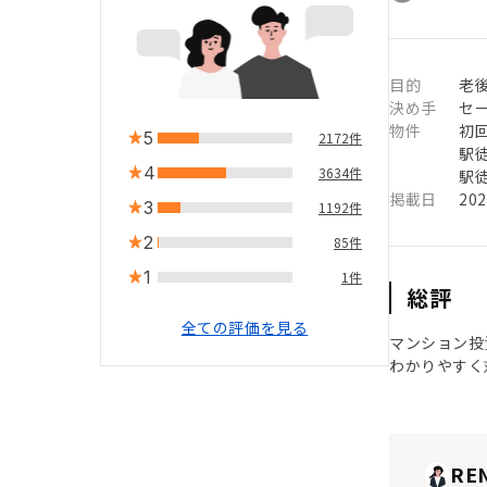
目的
老
決め手
セ
物件
初
5
2172件
駅徒
4
3634件
駅徒
掲載日
20
3
1192件
2
85件
1
1件
総評
全ての評価を見る
マンション投
わかりやすく
RE