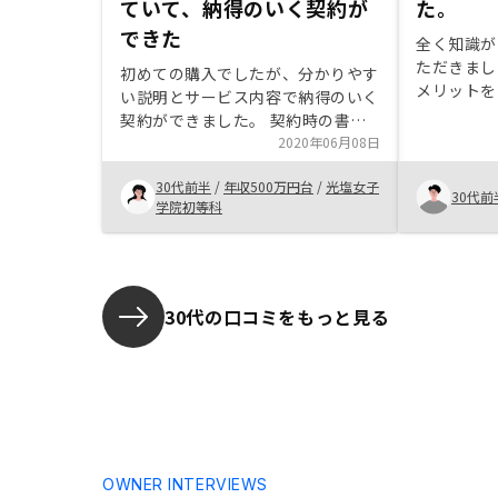
ていて、納得のいく契約が
た。
できた
全く知識が
ただきまし
初めての購入でしたが、分かりやす
メリットを
い説明とサービス内容で納得のいく
質問にも明
契約ができました。 契約時の書類
で信頼でき
などそろえるのは大変でしたが、エ
2020年06月08日
してもAI
ージェントの方がサポートしてくだ
ティしか持
30代前半
/
年収500万円台
/
光塩女子
さりありがたかったです。面倒なこ
30代前
納得できた
学院初等科
とが苦手なので、一括アプリで管理
入後最初の
できるというのもとても魅力的で
う風にやる
す。 エージェントの方のフォロー
ただくとよ
が、もう少し丁寧で確実だとさらに
います。そ
信頼性が上がります。
30代の口コミをもっと見る
なったらし
ると助かり
OWNER INTERVIEWS