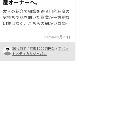
産オーナーへ。
友人の紹介で知識を得る目的程度の
気持ちで話を聞いた営業が一方的な
印象はなく、こちらの細かい質問に
も都度回答してくれ、様々な具体例
を提示してくれわかりやすかった。
2025年09月27日
提案いただいた物件はいい物件であ
ったため契約を決めた。
30代前半
/
年収1000万円台
/
アボッ
トメディカルジャパン