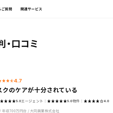
るご質問
関連サービス
判・口コミ
4.7
スクのケアが十分されている
エージェント：
物件：
5.0
5.0
4.0
/
年収700万円台
/
大同興業株式会社