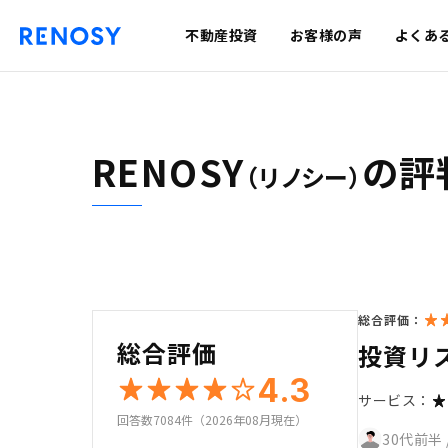
不動産投資
お客様の声
よくあ
RENOSY
の評
（リノシー）
総合評価：
総合評価
投資リ
4.3
サービス：
回答数7084件（2026年08月現在）
30代前半