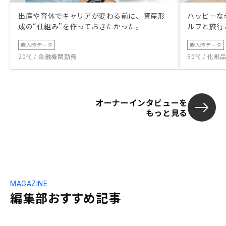
出産や育休でキャリアが変わる前に、資産形
ハッピーな
成の“仕組み”を作っておきたかった。
ルフと旅行
購入時データ
購入時データ
20代 / 金融機関勤務
50代 / 化
オーナーインタビューを
もっと見る
MAGAZINE
編集部おすすめ記事