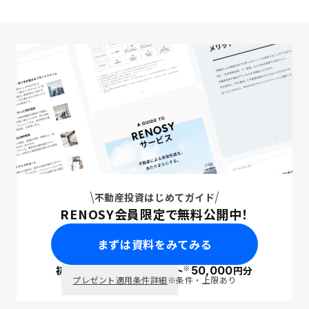
不動産投資はじめてガイド
RENOSY会員限定で無料公開中！
まずは資料をみてみる
※
初回面談で
ポイント
50,000
円分
PayPay
プレゼント適用条件詳細
※条件・上限あり