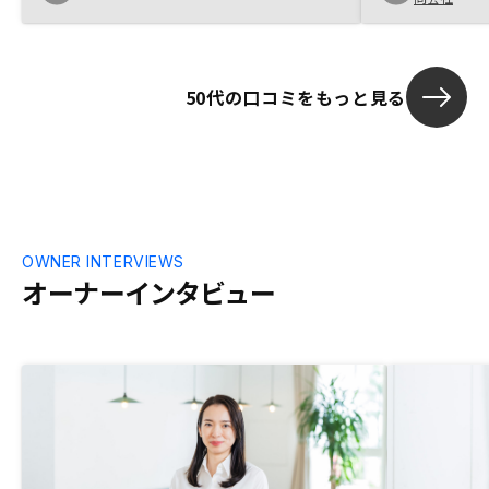
しているとのことで、スゴいと思いまし
を聞く中で、
た。
ービスなのだと
担当頂いた方
えて頂いたこ
50代の口コミをもっと見る
た。 英語での
利用者が増え
OWNER INTERVIEWS
オーナーインタビュー