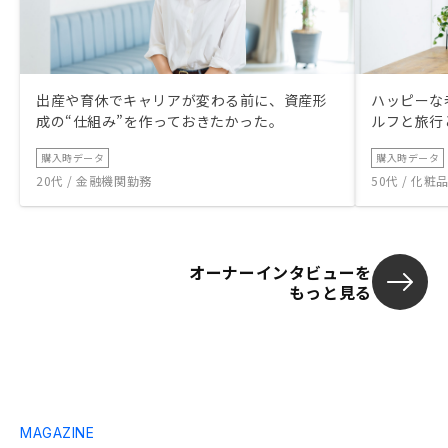
出産や育休でキャリアが変わる前に、資産形
ハッピーな
成の“仕組み”を作っておきたかった。
ルフと旅行
購入時データ
購入時データ
20代 / 金融機関勤務
50代 / 化
オーナーインタビューを
もっと見る
MAGAZINE