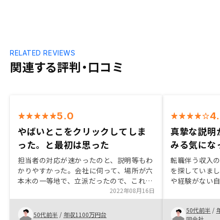
RELATED REVIEWS
関連する評判・口コミ
5.0
4
やばいとこをクリックしてしま
真摯な説明
った。と最初は思った
みる気にな
担当者の対応が速かったのと、説明等もわ
転職伴う収入
かりやすかった。会社に伺って、場所が六
を探していま
本木の一等地で、立派だったので、これな
や経験がない
ら信用できるかなと思いました。また、ワ
2022年08月16日
が、リノシー
ンストップサービスで、物件の原状回復や
ムで確立した
50代前半
/
リニューアルも自社でスピーディーに対応
の選定のしく
50代前半
/
年収1100万円台
同会社