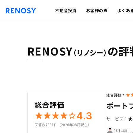
不動産投資
お客様の声
よくあ
RENOSY
の評
（リノシー）
総合評価：
総合評価
ポート
4.3
サービス：
回答数7081件（2026年08月現在）
40代前半