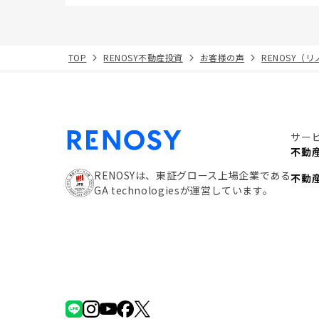
TOP
RENOSY不動産投資
お客様の声
RENOSY（
サー
不動
RENOSYは、東証グロース上場企業である
不動
GA technologiesが運営しています。