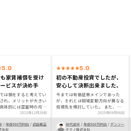
5.0
5.0
でも家賃補償を受け
初の不動産投資でしたが、
サービスが決め手
安心して決断出来ました。
では損をすると考えてい
今までは有価証券メインであった
され、メリットが大きい
が、それとは相場変動方向が異なる
具体的には空室時の月は
投資先を検討していた。 また、サ
が負担となり、その負担
2022年12月29日
ラリーマンである事の信用力を有効
2025年09月06日
い点、入居者が入れ替わ
活用出来ていないと考え、不動産投
半
/
年収900万円台
/
武田薬品
40代前半
/
年収900万円台
/
デンソー
の費用が発生し、不動産
資に興味を持った。 当初は他社と
式会社
テクノ株式会社