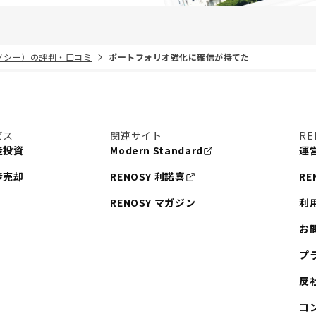
リノシー）の評判・口コミ
ポートフォリオ強化に確信が持てた
ビス
関連サイト
RE
産投資
Modern Standard
運
産売却
RENOSY 利諾喜
RE
RENOSY マガジン
利
お
プ
反
コ