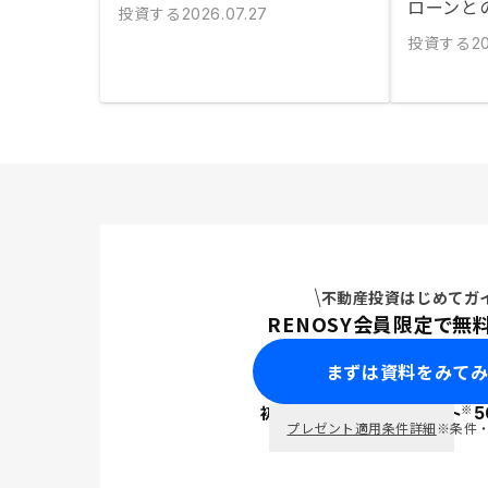
ローンと
投資する
2026.07.27
投資する
20
不動産投資はじめてガ
RENOSY会員限定で無
まずは資料をみて
※
初回面談で
ポイント
5
PayPay
プレゼント適用条件詳細
※条件