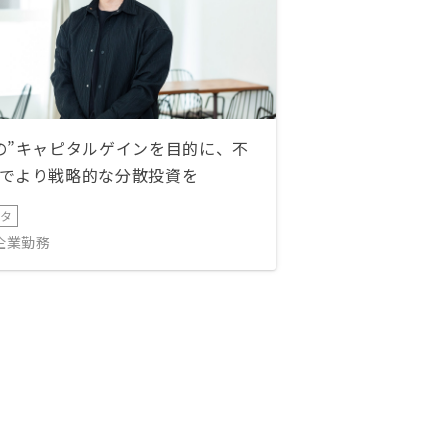
の”キャピタルゲインを目的に、不
でより戦略的な分散投資を
ータ
IT企業勤務