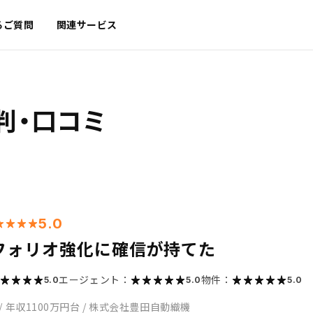
るご質問
関連サービス
判・口コミ
5.0
フォリオ強化に確信が持てた
エージェント：
物件：
5.0
5.0
5.0
/
年収1100万円台
/
株式会社豊田自動織機