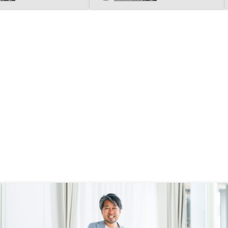
しているだけ赤字にな
も面談を実施しており、新築、築浅
には良い物件を良いタイ
物件メインの紹介を受けていた。リ
るしかなく、損をするケ
ノシーでは、物件価格を抑えた築古
多いと考えていた。しか
物件を保有する考え方を提案され、
償や設備管理のサービス
私が重視するロケーション分散、地
人でも投資になると考え
域性による入居者志向性の分散など
ぞれだと思うが、契約後
のリスク回避の考え方に合っている
マンガアプリやポイ活ア
と判断出来た。築古を専門に扱って
アプリ広告で頻繁に目に
いる会社の為、低価格のリノベーシ
く、見る度に不安にな
ョンによる物件の有効活用も非常に
してアプリ広告を行なっ
魅力を感じた。 また、担当者と面
、製品に対する信頼が私
談を重ねる中で不動産投資の疑問
点、不安点を相談したが、担当者の
返答の早さ、業界動向、他先進国の
国際的な不動産動向についても話し
を伺う事が出来、有償の投資学校の
話しを聞く様に興味を持って面談に
臨む事が出来た。この辺りの経験か
ら担当者への信頼、不動産投資に対
する不安の解消を以て、リノシーで
の不動産投資を決断出来た。担当事
にミーティングアプリが異なった