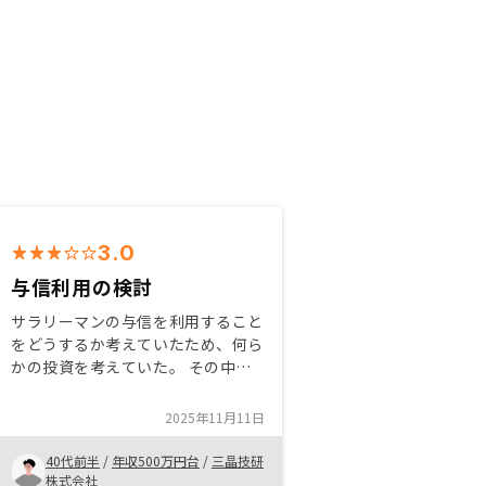
3.0
与信利用の検討
サラリーマンの与信を利用すること
をどうするか考えていたため、何ら
かの投資を考えていた。 その中で
比較してよかったリノシーを使おう
と判断した。 サブリースではない
2025年11月11日
など他社との違いがあるので、それ
らを営業から聞いて興味があれば投
40代前半
/
年収500万円台
/
三晶技研
資するのが良いのではないか。
株式会社