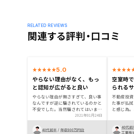
RELATED REVIEWS
関連する評判・口コミ
5.0
やらない理由がなく、もっ
空室時
と認知が広がると良い
られる
やらない理由が無さすぎて、良い事
不動産投資
なんですが逆に騙されているのかと
た事が払拭
不安でした。当然騙されてはいませ
と感じ為。
ん。特に無し。認知が上がれば良い
2021年01月24日
ローン返済
月が読めな
40代前
る度に多額
40代前半
/
年収800万円台
工業株