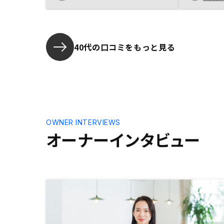
投資は保有
り、儲ける
ミングで売
ースの方が
し、空室補
40代の口コミをもっと見る
があり、素
た。人それ
に知ったが
プリなど、
する事が多
る。理由と
ている企業
OWNER INTERVIEWS
には無い。
オーナーインタビュー