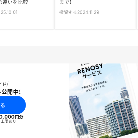
の違いを比較
まで】
投資する
25.10.01
2024.11.29
イド
料公開中！
みる
0,000
円分
・上限あり