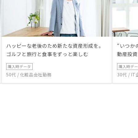
事。Zoomに慣れていたので、急な
GooglMeet招集時は少しバタつき
ました。担当違いがあっても一貫性
があると更に良いです。
ハッピーな老後のため新たな資産形成を。
“いつか
ゴルフと旅行と食事をずっと楽しむ
動産投資
購入時データ
購入時デ
50代 / 化粧品会社勤務
30代 / 