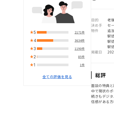
目的
老後
決め手
セ
物件
追
5
2171件
駅徒
4
3634件
駅徒
駅徒
3
1190件
掲載日
20
2
85件
1
1件
総評
全ての評価を見る
面談の特典と
中で現状のポ
続きもデジタ
信感がある方