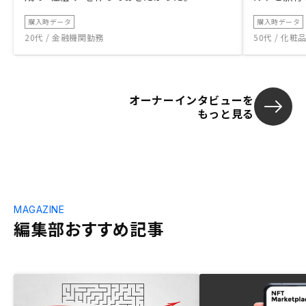
購入時データ
購入時データ
20代 / 金融機関勤務
50代 / 化
オーナーインタビューを
もっと見る
MAGAZINE
編集部おすすめ記事