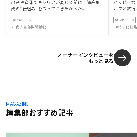
出産や育休でキャリアが変わる前に、資産形
ハッピーな
成の“仕組み”を作っておきたかった。
ルフと旅行
購入時データ
購入時データ
20代 / 金融機関勤務
50代 / 化
オーナーインタビューを
もっと見る
MAGAZINE
編集部おすすめ記事