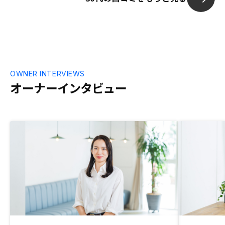
て、担当の方
れて不動産投
1番気に入った
いいところで
も何もない人
で運用してと
り不動産投資
OWNER INTERVIEWS
た。でもREN
オーナーインタビュー
人から私のよ
るプラン設定
フォーム、売却
で一貫して行
した。不動産
らいいかわか
って話を聞く
わかなければ
ので。他業種が
いるので、名
いいかなと思い
じ職業だった
ので