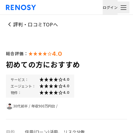
ログイン
評判・口コミTOPへ
4.0
総合評価：
初めての方におすすめ
サービス：
4.0
エージェント：
4.0
物件：
4.0
30代前半
/
年収900万円台
/
目的
信用(ローン)活用、 リスク分散