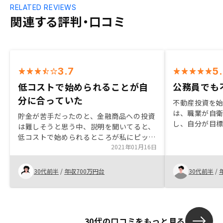
RELATED REVIEWS
関連する評判・口コミ
3.7
5
低コストで始められることが自
公務員でも
分に合っていた
不動産投資を
は、職業が自
貯金が苦手だったのと、金融商品への投資
し、自分が目
は難しそうと思う中、説明を聞いてると、
していました。
低コストで始められるところが私にピッタ
NISA、個別
リでしたので、今回購入に至りました。
2021年01月16日
産形成の大半
用をどうして
30代前半
/
年収700万円台
30代前半
/
ットを検索し
ました。まず
かなと思って
がかかってき
けで終わろう
30代の口コミをもっと見る