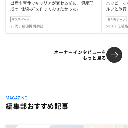
出産や育休でキャリアが変わる前に、資産形
ハッピーな
成の“仕組み”を作っておきたかった。
ルフと旅行
購入時データ
購入時データ
20代 / 金融機関勤務
50代 / 化
オーナーインタビューを
もっと見る
MAGAZINE
編集部おすすめ記事