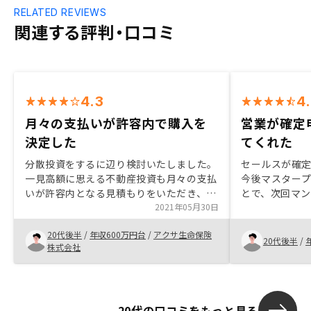
RELATED REVIEWS
関連する評判・口コミ
4.3
4
月々の支払いが許容内で購入を
営業が確定
決定した
てくれた
分散投資をするに辺り検討いたしました。
セールスが確
一見高額に思える不動産投資も月々の支払
今後マスター
いが許容内となる見積もりをいただき、購
とで、次回マ
入を決定いたしました。
2021年05月30日
悩み中。値上
20代後半
/
年収600万円台
/
アクサ生命保険
20代後半
/
株式会社
20代の口コミをもっと見る