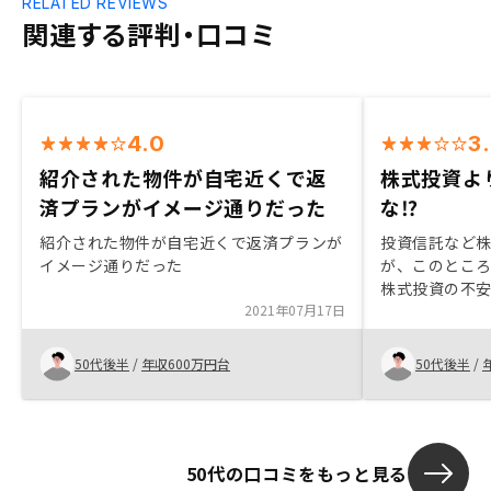
RELATED REVIEWS
関連する評判・口コミ
4.0
3
紹介された物件が自宅近くで返
株式投資よ
済プランがイメージ通りだった
な⁉︎
紹介された物件が自宅近くで返済プランが
投資信託など
イメージ通りだった
が、このとこ
株式投資の不
2021年07月17日
投資を検討し
投資も考えた
り利益になら
50代後半
/
年収600万円台
50代後半
/
しっかりとし
は未知数です。
50代の口コミをもっと見る