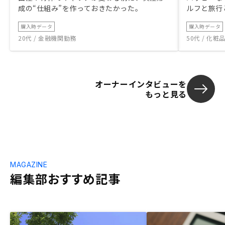
成の“仕組み”を作っておきたかった。
ルフと旅行
購入時データ
購入時データ
20代 / 金融機関勤務
50代 / 化
オーナーインタビューを
もっと見る
MAGAZINE
編集部おすすめ記事