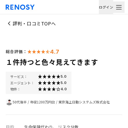
ログイン
評判・口コミTOPへ
4.7
総合評価：
１件持つと色々見えてきます
サービス：
5.0
エージェント：
5.0
物件：
4.0
50代後半
/
年収1200万円台
/
東京海上日動システムズ株式会社
目的
生命保険代わり、 リスク分散