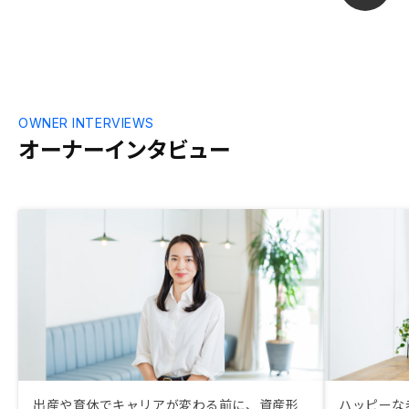
OWNER INTERVIEWS
オーナーインタビュー
出産や育休でキャリアが変わる前に、資産形
ハッピーな