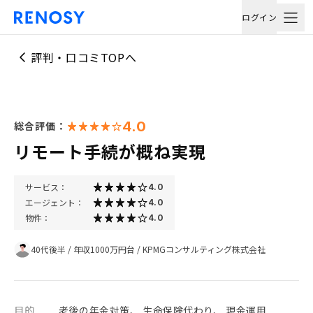
ログイン
評判・口コミTOPへ
4.0
総合評価：
リモート手続が概ね実現
サービス：
4.0
エージェント：
4.0
物件：
4.0
40代後半
/
年収1000万円台
/
KPMGコンサルティング株式会社
目的
老後の年金対策、 生命保険代わり、 現金運用