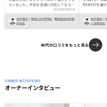
らいました。対応も迅速に対応してもら
RENOSYを
い、ありがたかったです。また、次の案件
2022年03月15日
ポートも手厚
の提供もあり、とても頼りになる担当でし
られます。忙
40代後半
/
年収1200万円台
/
華為技術日本株
40代後半
/
た。色々な物件があり、また楽しみたいで
おすすめです
式会社
ン合同会社
す。
40代の口コミをもっと見る
OWNER INTERVIEWS
オーナーインタビュー