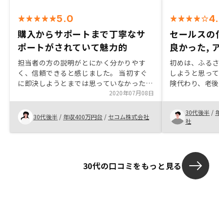
5.0
4
購入からサポートまで丁寧なサ
セールスの
ポートがされていて魅力的
良かった,
担当者の方の説明がとにかく分かりやす
初めは、ふる
く、信頼できると感じました。 当初すぐ
しようと思っ
に即決しようとまでは思っていなかったの
険代わり、老
ですが、マスタープランやワイドプラン等
2020年07月08日
興味を示しま
会社のシステム自体にも魅力を感じ、買う
安であったが
30代後半
/
ならこの会社から買いたいと思い決断に踏
で話してくれ
30代後半
/
年収400万円台
/
セコム株式会社
社
み切りました。 事実その後の対応等も懇
かったのでこ
切丁寧で安心できます。
した。説明不
ション）
30代の口コミをもっと見る