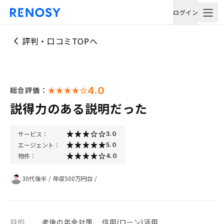
ログイン
評判・口コミTOPへ
4.0
総合評価：
説得力のある説明だった
サービス：
3.0
エージェント：
5.0
物件：
4.0
30代後半
/
年収500万円台
/
目的
老後の年金対策、 信用(ローン)活用