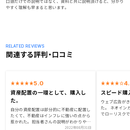
口頭だけでの説明ではなく、資料と共に説明頂けると、分かり
やすく理解も早まると思います。
RELATED REVIEWS
関連する評判・口コミ
5.0
4
資産配置の一環として、購入し
スピード購
た。
ウェブ広告が
た。 ネオイン
自分の資産配置は部分的に不動産に配置し
でローリスク
たくて、不動産はインフレに強いの点から
す。 私は短期
惹かれた。担当者さんの説明がわかりやす
たく、購入し
く、リスクについてもすべて分析してくれ
2022年08月31日