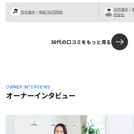
れる方にもお
て、アフターサービスもきちんと備えるの
ン間の連携、
30代後半
/
で、心強いである。
30代後半
/
年収700万円台
不十分。
式会社
30代の口コミをもっと見る
OWNER INTERVIEWS
オーナーインタビュー