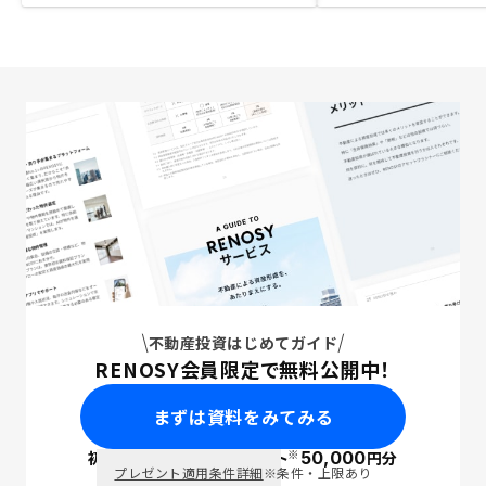
不動産投資はじめてガイド
RENOSY会員限定で無料公開中！
まずは資料をみてみる
※
初回面談で
ポイント
50,000
円分
PayPay
プレゼント適用条件詳細
※条件・上限あり