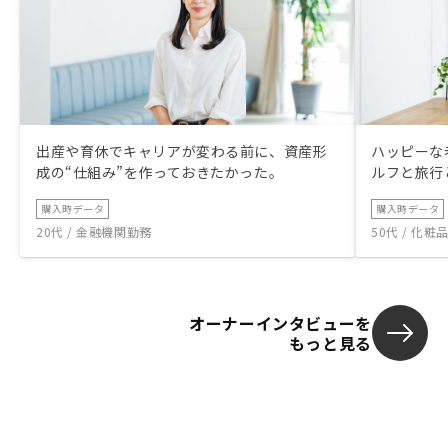
出産や育休でキャリアが変わる前に、資産形
ハッピーな
成の“仕組み”を作っておきたかった。
ルフと旅行
購入時データ
購入時データ
20代 / 金融機関勤務
50代 / 化
オーナーインタビューを
もっと見る