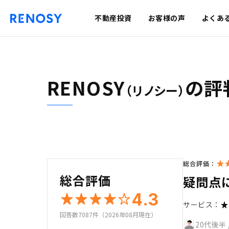
不動産投資
お客様の声
よくあ
RENOSY
の評
（リノシー）
総合評価：
総合評価
疑問点
4.3
サービス：
回答数7087件（2026年08月現在）
20代後半