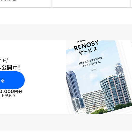
イド
料公開中！
みる
0,000
円分
・上限あり