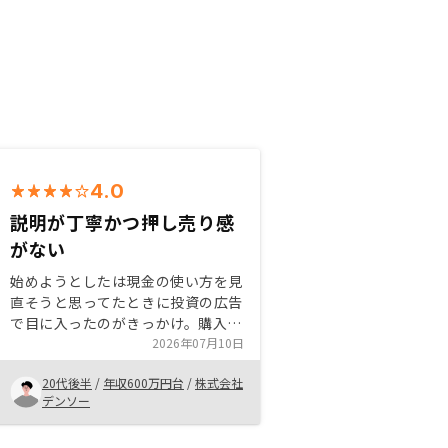
4.0
説明が丁寧かつ押し売り感
がない
始めようとしたは現金の使い方を見
直そうと思ってたときに投資の広告
で目に入ったのがきっかけ。購入を
決めた理由はインサイドセールスの
2026年07月10日
担当者の対応が非常に良かったか
20代後半
/
年収600万円台
/
株式会社
ら。気になるところを納得できるま
デンソー
で付き合ってもらえる。フィールド
セールスの対応がマニュアル書通り