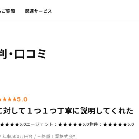
るご質問
関連サービス
判・口コミ
5.0
に対して１つ１つ丁寧に説明してくれた
エージェント：
物件：
5.0
5.0
5.0
/
年収500万円台
/
三菱重工業株式会社