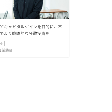
の”キャピタルゲインを目的に、不
でより戦略的な分散投資を
ータ
IT企業勤務