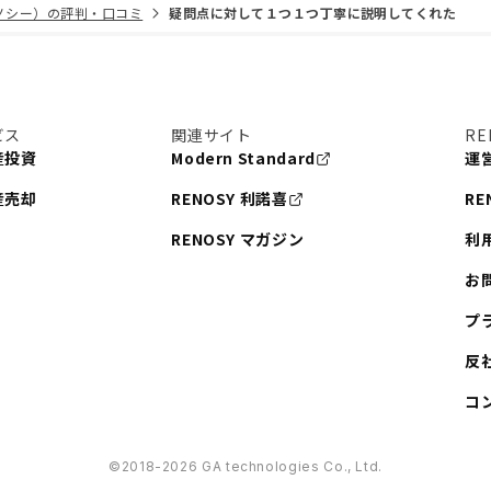
リノシー）の評判・口コミ
疑問点に対して１つ１つ丁寧に説明してくれた
ビス
関連サイト
RE
産投資
Modern Standard
運
産売却
RENOSY 利諾喜
RE
RENOSY マガジン
利
お
プ
反
コ
©︎2018-2026 GA technologies Co., Ltd.