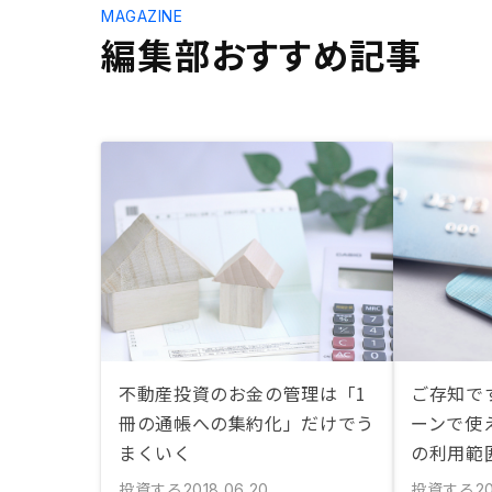
MAGAZINE
編集部おすすめ記事
不動産投資のお金の管理は「1
ご存知で
冊の通帳への集約化」だけでう
ーンで使
まくいく
の利用範
投資する
投資する
2018.06.20
20