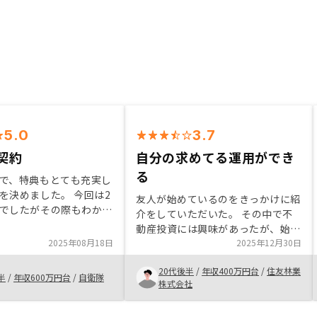
5.0
3.7
契約
自分の求めてる運用ができ
る
で、特典もとても充実し
を決めました。 今回は2
友人が始めているのをきっかけに紹
でしたがその際もわかり
介をしていただいた。 その中で不
で、1から説明していた
動産投資には興味があったが、始め
人生を一緒に考えて頂け
2025年08月18日
るきっかけがなくただ普通に貯金を
2025年12月30日
ても印象に残っていま
するのがもったいなかいと感じてい
も何卒よろしくお願いい
20代後半
/
年収400万円台
/
住友林業
た。 しかし信頼できる友人からの
半
/
年収600万円台
/
自衛隊
株式会社
紹介という事と、ご担当者様がきっ
ちりと説明して下さったので始める