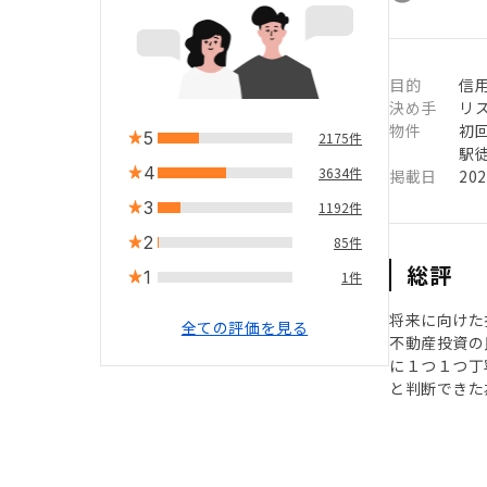
目的
信用
決め手
リ
物件
初
5
2175件
駅徒
4
3634件
掲載日
20
3
1192件
2
85件
総評
1
1件
将来に向けた
全ての評価を見る
不動産投資の
に１つ１つ丁
と判断できた