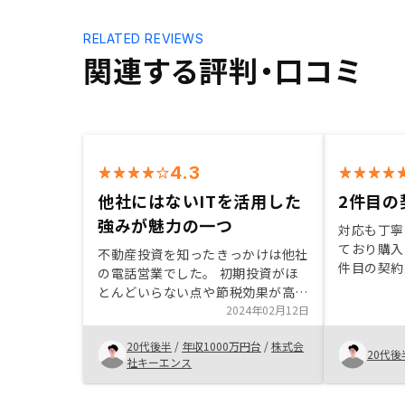
RELATED REVIEWS
関連する評判・口コミ
4.3
他社にはないITを活用した
2件目の
強みが魅力の一つ
対応も丁寧
ており購入
不動産投資を知ったきっかけは他社
件目の契約
の電話営業でした。 初期投資がほ
やすい説明
とんどいらない点や節税効果が高い
だき今後の
点に興味を持ち、何社かに話を聞き
2024年02月12日
たことがと
ました。その中でも特にリノシーは
す。 今後
20代後半
/
年収1000万円台
/
株式会
更にAIを活用した仕入れや、専用ア
20代後
たします！
社キーエンス
プリでの物件管理など他社にはない
ITを活用した強みに魅力を感じまし