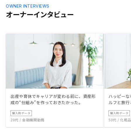
OWNER INTERVIEWS
オーナーインタビュー
出産や育休でキャリアが変わる前に、資産形
ハッピーな
成の“仕組み”を作っておきたかった。
ルフと旅行
購入時データ
購入時データ
20代 / 金融機関勤務
50代 / 化