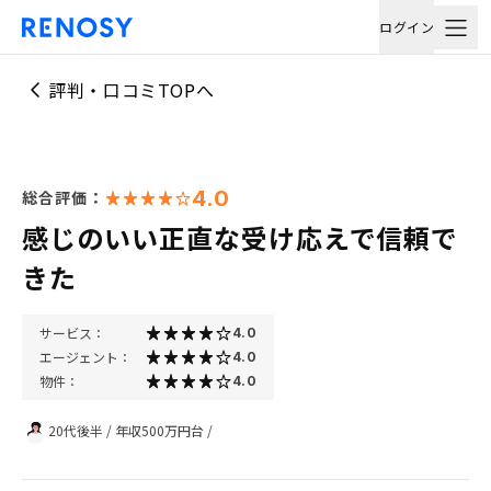
ログイン
評判・口コミTOPへ
4.0
総合評価：
感じのいい正直な受け応えで信頼で
きた
サービス：
4.0
エージェント：
4.0
物件：
4.0
20代後半
/
年収500万円台
/