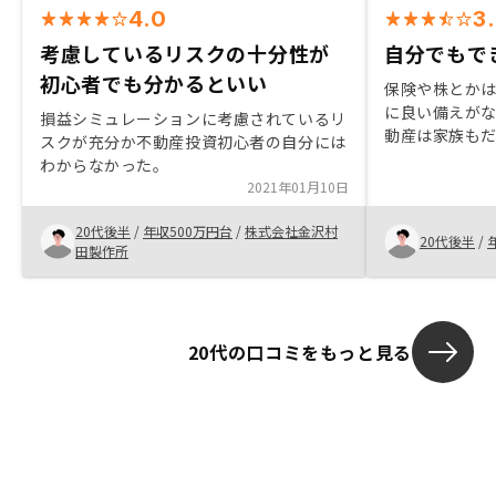
4.0
3
考慮しているリスクの十分性が
自分でもで
初心者でも分かるといい
保険や株とか
に良い備えがな
損益シミュレーションに考慮されているリ
動産は家族も
スクが充分か不動産投資初心者の自分には
いし、ふつう
わからなかった。
ないものだと
2021年01月10日
者さんのお話
怖くないと認
20代後半
/
年収500万円台
/
株式会社金沢村
20代後半
/
成ができると思
田製作所
大丈夫そうだ
と思います。be
でほかのツー
う。
20代の口コミをもっと見る