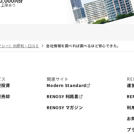
0,000
円分
・上限あり
リノシー）の評判・口コミ
会社情報を調べれば調べるほど安心できた。
ビス
関連サイト
RE
産投資
Modern Standard
運
産売却
RENOSY 利諾喜
RE
RENOSY マガジン
利
お
プ