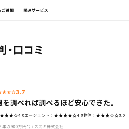
るご質問
関連サービス
判・口コミ
3.7
報を調べれば調べるほど安心できた。
エージェント：
物件：
4.0
4.0
3.0
/
年収900万円台
/
スズキ株式会社