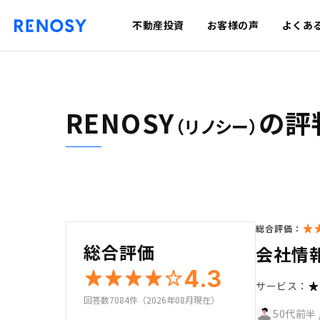
不動産投資
お客様の声
よくあ
RENOSY
の評
（リノシー）
総合評価：
総合評価
会社情
4.3
サービス：
回答数7084件（2026年08月現在）
50代前半