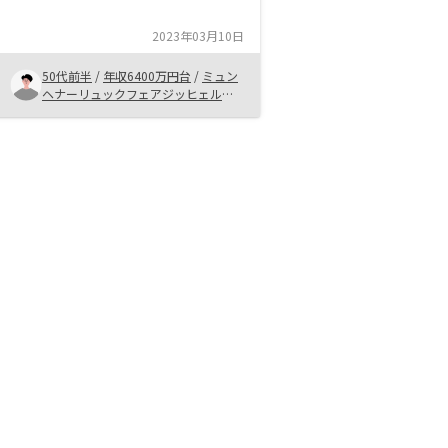
で、透明度が高い点 ・質問への回
答がスピーディーな点 ・疑問への
2023年03月10日
対応が的確で早い点 ・情報提供が
多い点
50代前半
/
年収6400万円台
/
ミュン
ヘナーリュックフェアジッヒェルン
グ