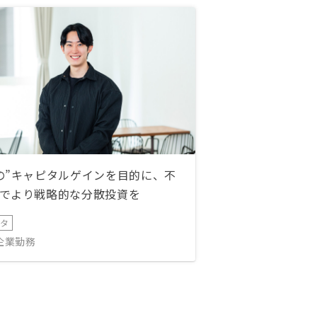
の”キャピタルゲインを目的に、不
でより戦略的な分散投資を
ータ
IT企業勤務