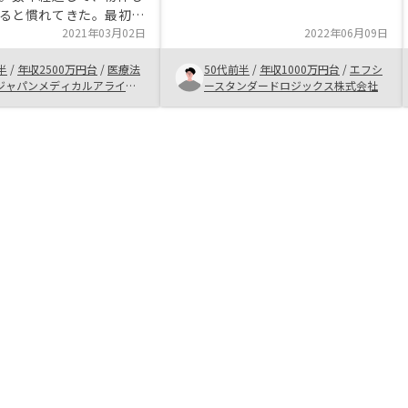
を踏みかけていたところ、担当の方
ると慣れてきた。最初の
の後押しもあり、購入に踏み切りま
出せるかどうかにかかっ
2021年03月02日
2022年06月09日
した。 キャンペーン期間だったこ
う。
ともあり、お得に購入できたと思い
半
/
年収2500万円台
/
医療法
50代前半
/
年収1000万円台
/
エフシ
ます。
ジャパンメディカルアライア
ースタンダードロジックス株式会社