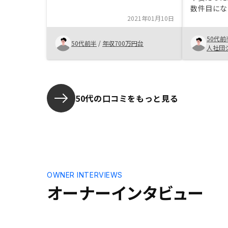
数件目にな
2021年01月10日
一歩を踏み
ていると思
50代前
50代前半
/
年収700万円台
人社団
ンス
50代の口コミをもっと見る
OWNER INTERVIEWS
オーナーインタビュー