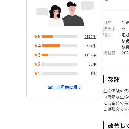
目的
生
決め手
セ
物件
追
5
2172件
駅徒
4
3634件
駅徒
掲載日
20
3
1192件
2
85件
1
1件
総評
全ての評価を見る
生命保険の代
い高額な生命
にも自分の為
こは残念です
改善し