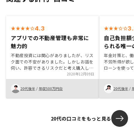
4.3
3
アプリでの不動産管理も非常に
自己負担額
魅力的
られる唯一
不動産投資には関心がありましたが、リス
年金対策と、
ク面での不安がありました。しかしお話を
不労所得が欲
伺い、許容できるリスクだと考え購入しま
ローンを使っ
した。また物件だけでなく、アプリでの不
2020年12月09日
投資に出会い
動産管理なども非常に魅力的だと思いまし
きな収入を数
た。
だと思いまし
20代後半
/
年収500万円台
20代後半
/
20代の口コミをもっと見る