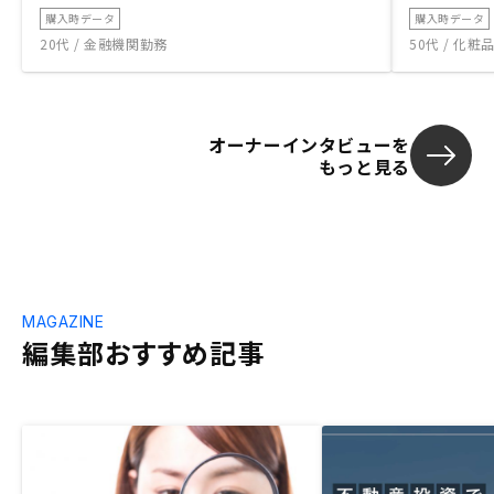
購入時データ
購入時データ
20代 / 金融機関勤務
50代 / 化
オーナーインタビューを
もっと見る
MAGAZINE
編集部おすすめ記事