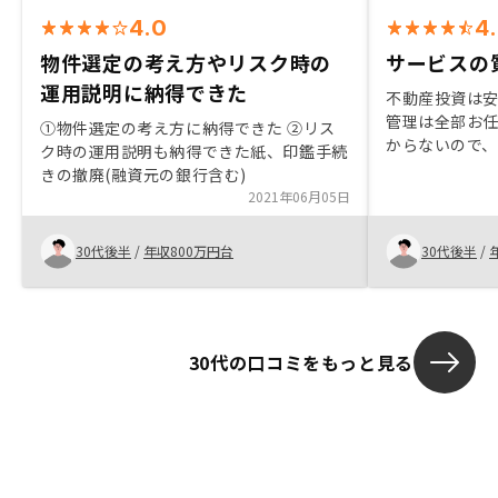
4.0
4
物件選定の考え方やリスク時の
サービスの
運用説明に納得できた
不動産投資は
管理は全部お
①物件選定の考え方に納得できた ②リス
からないので
ク時の運用説明も納得できた紙、印鑑手続
たは、インフ
きの撤廃(融資元の銀行含む)
ので、銀行で
2021年06月05日
とは、今回の
ますので、買
30代後半
/
年収800万円台
30代後半
/
30代の口コミをもっと見る