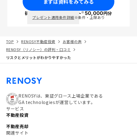
まずは資料をみてみる
※
初回面談で
ポイント
50,000
円分
PayPay
プレゼント適用条件詳細
※条件・上限あり
TOP
RENOSY不動産投資
お客様の声
RENOSY（リノシー）の評判・口コミ
リスクとメリットがわかりやすかった
RENOSYは、東証グロース上場企業である
GA technologiesが運営しています。
サービス
不動産投資
不動産売却
関連サイト