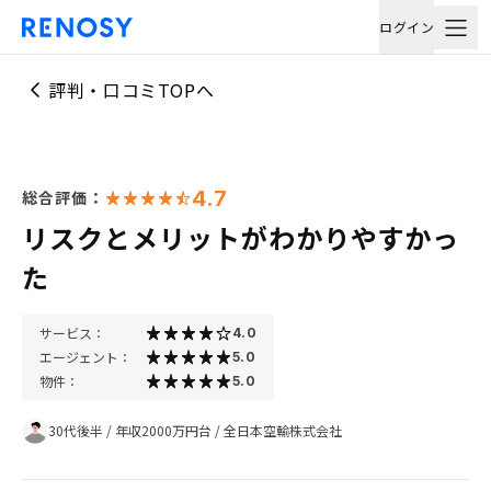
ログイン
評判・口コミTOPへ
4.7
総合評価：
リスクとメリットがわかりやすかっ
た
サービス：
4.0
エージェント：
5.0
物件：
5.0
30代後半
/
年収2000万円台
/
全日本空輸株式会社