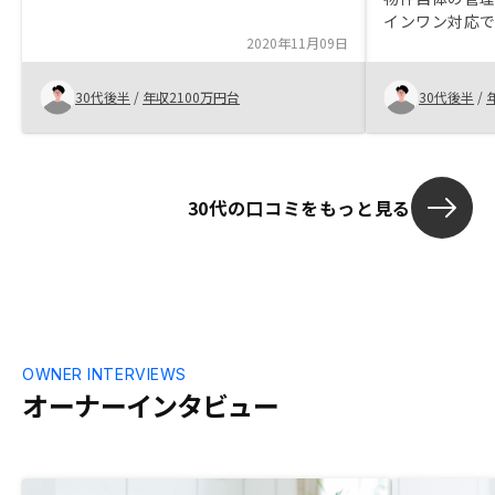
うえで購入出来ることが素晴らしい。不動
インワン対応
産投資全般に関する始めの説明の段階で
2020年11月09日
税務フォロー
は、不明点やリスクだと思うであろう点を
うになるとあ
先回りして説明してくれたためとても信頼
30代後半
/
年収2100万円台
30代後半
/
がおける印象を持てたが、申し込みをして
からの事務的な手続きや必要事項について
も先回りをした説明をもっとしていただけ
れば、より不安なく購入までの手続きがで
きると思います。
30代の口コミをもっと見る
OWNER INTERVIEWS
オーナーインタビュー