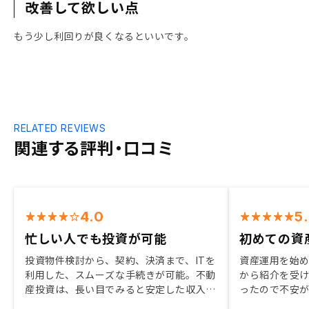
改善して欲しい点
もう少し利回りが良くなるといいです。
RELATED REVIEWS
関連する評判・口コミ
4.0
5
忙しい人でも投資が可能
初めての資
投資物件検討から、契約、決済まで、ITを
資産運用を始
利用した、スムーズな手続きが可能。不動
から紹介を受
産投資は、長い目でみると安定した収入が
ったので不安
得られる。事業としては、副業で出来る容
寧に説明して