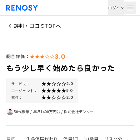
ログイン
評判・口コミTOPへ
3.0
総合評価：
もう少し早く始めたら良かった
サービス：
2.0
エージェント：
5.0
物件：
2.0
50代後半
/
年収1400万円台
/
株式会社デンソー
目的
生命保険代わり、 信用(ローン)活用、 リスク分