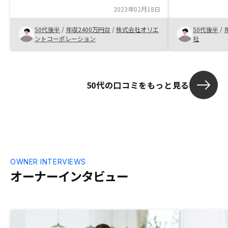
易さがある。事業関連の経費控除が可能な
できた事で、
2023年02月18日
点は、会社員にとっては、魅力。
りの友人にも
50代後半
/
年収2400万円台
/
株式会社オリエ
50代後半
/
ントコーポレーション
社
50代の口コミをもっと見る
OWNER INTERVIEWS
オーナーインタビュー