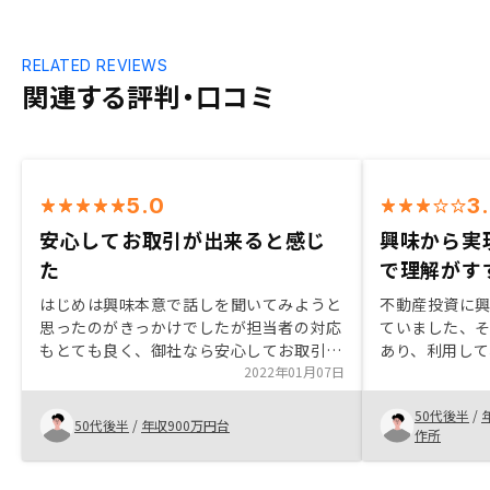
RELATED REVIEWS
関連する評判・口コミ
5.0
3
安心してお取引が出来ると感じ
興味から実
た
で理解がす
はじめは興味本意で話しを聞いてみようと
不動産投資に
思ったのがきっかけでしたが担当者の対応
ていました、
もとても良く、御社なら安心してお取引が
あり、利用し
出来ると感じました。また、こちらのスケ
2022年01月07日
がでました。 
ジュールにも柔軟に対応いただけたのでス
細をうかがい
50代後半
/
ムーズに商談が出来たこともとても良かっ
でシュミレー
50代後半
/
年収900万円台
作所
たと感じています。物件を全て見れると良
おおきかった
い。
実していると
はわかってい