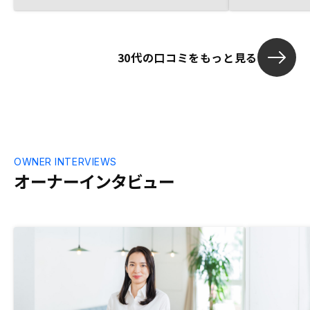
められることが魅力的と感じるようにな
不動産投資に
り、購入に至りました。書類のやり取りや
踏み出せずに
申込み後の必要書類のリストや必要な時期
かけがあり、
30代の口コミをもっと見る
がより詳細に事前に情報頂けると、良いか
もどうなるか
なと思いました。
もなるかなと
わしてる1部で
OWNER INTERVIEWS
オーナーインタビュー