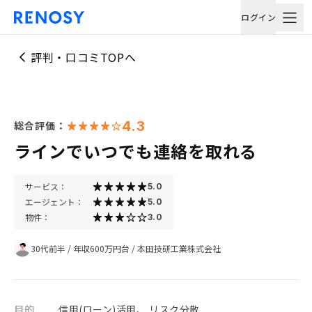
ログイン
評判・口コミTOPへ
4.3
総合評価：
ラインでいつでも連絡を取れる
サービス：
5.0
エージェント：
5.0
物件：
3.0
30代前半
/
年収600万円台
/
本田技研工業株式会社
目的
信用(ローン)活用、 リスク分散