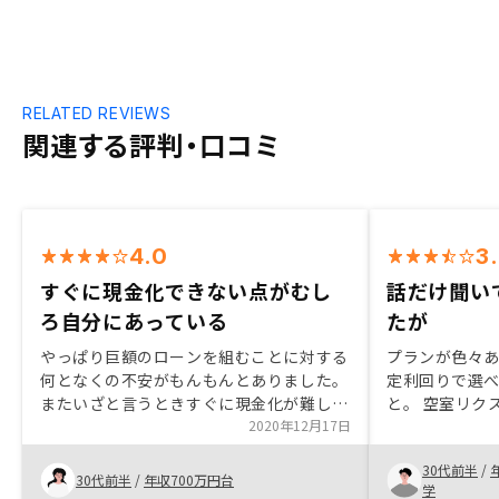
RELATED REVIEWS
関連する評判・口コミ
4.0
3
すぐに現金化できない点がむし
話だけ聞い
ろ自分にあっている
たが
やっぱり巨額のローンを組むことに対する
プランが色々
何となくの不安がもんもんとありました。
定利回りで選
またいざと言うときすぐに現金化が難しい
と。 空室リク
ところも、今が本当に買い時か？というと
2020年12月17日
り、資産のシ
ころも。 でも自分の消費パターン考えた
その点が安心
30代前半
/
時にむしろ現金化が難しいからこそメリッ
けになった。
30代前半
/
年収700万円台
学
トになるところ、自己資金が少なくても始
てるので、リ