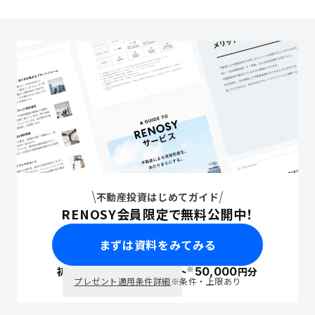
不動産投資はじめてガイド
RENOSY会員限定で無料公開中！
まずは資料をみてみる
※
初回面談で
ポイント
50,000
円分
PayPay
プレゼント適用条件詳細
※条件・上限あり