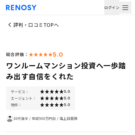
ログイン
評判・口コミTOPへ
5.0
総合評価：
ワンルームマンション投資へ一歩踏
み出す自信をくれた
サービス：
5.0
エージェント：
5.0
物件：
5.0
30代後半
/
年収900万円台
/
海上自衛隊