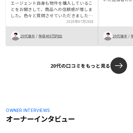
エージェント自身も物件を購入しているこ
した。 物件も
とをお聞きして、商品への信頼感が増しま
るので迷うほ
した。色々と質問させていただきました
たものを選べ
が、しっかり全ての質問に対して論理的に
2020年07月28日
回答してくれました。他物件の運用実績
を、継続的に開示いただきたいです。
20代後半
/
年収400万円台
20代後半
/
20代の口コミをもっと見る
OWNER INTERVIEWS
オーナーインタビュー