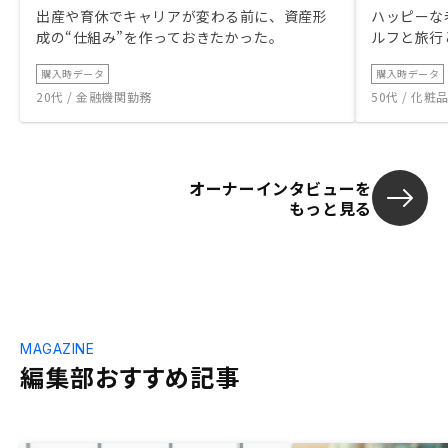
出産や育休でキャリアが変わる前に、資産形
ハッピーな
成の“仕組み”を作っておきたかった。
ルフと旅行
購入時データ
購入時データ
20代 / 金融機関勤務
50代 / 化
オーナーインタビューを
もっと見る
MAGAZINE
編集部おすすめ記事