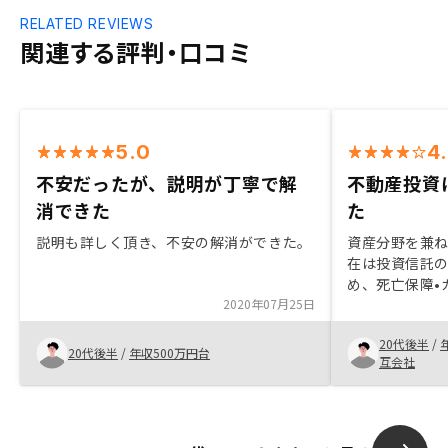
RELATED REVIEWS
関連する評判・口コミ
5.0
4
不安だったが、説明が丁寧で解
不動産投資
消できた
た
説明も詳しく頂き、不安の解消ができた。
資産分野を兼ね
在は投資信託
め、死亡保障•
2020年07月25日
としても活用
た。 紹介キャ
20代後半
/
期的な面でも
20代後半
/
年収500万円台
互会社
魅力であった