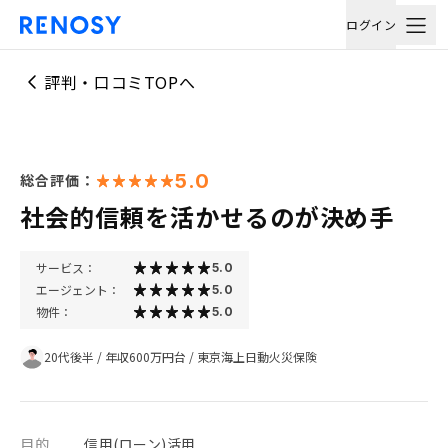
ログイン
評判・口コミTOPへ
5.0
総合評価：
社会的信頼を活かせるのが決め手
サービス：
5.0
エージェント：
5.0
物件：
5.0
20代後半
/
年収600万円台
/
東京海上日動火災保険
目的
信用(ローン)活用