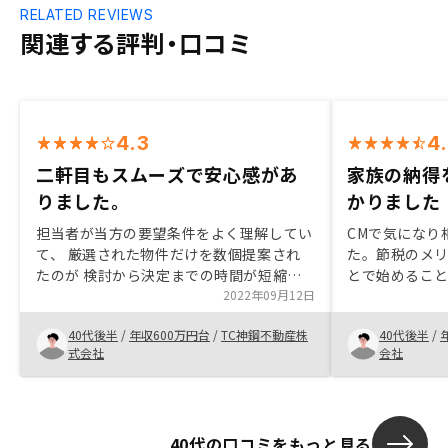
RELATED REVIEWS
関連する評判・口コミ
4.3
4
二軒目もスムーズで安心感があ
家族の納得
りました。
かりました
担当者が当方の要望条件をよく理解してい
CMで気になり
て、 厳選された物件だけを数個提案され
た。節税のメ
たのが 検討から決定までの時間が短縮で
とで始めるこ
きた理由だと思う。管理契約の条件は前回
2022年09月12日
に反対されま
より悪くなったが、 退去さえなければ以
ました。ご担
40代後半
/
年収600万円台
/
TC神鋼不動産株
40代後半
/
前のままであり、悪くなったら悪くなった
りましたが、
式会社
会社
と明確に説明できていたので 良しとし
がとうござい
た。概算でいいのでいくらで仕入れている
のかわかればより納得感が出る
40代の口コミをもっと見る