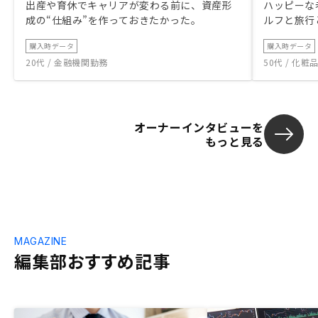
出産や育休でキャリアが変わる前に、資産形
ハッピーな
成の“仕組み”を作っておきたかった。
ルフと旅行
購入時データ
購入時データ
20代 / 金融機関勤務
50代 / 化
オーナーインタビューを
もっと見る
MAGAZINE
編集部おすすめ記事