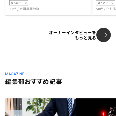
購入時データ
購入時データ
20代 / 金融機関勤務
50代 / 化
オーナーインタビューを
もっと見る
MAGAZINE
編集部おすすめ記事