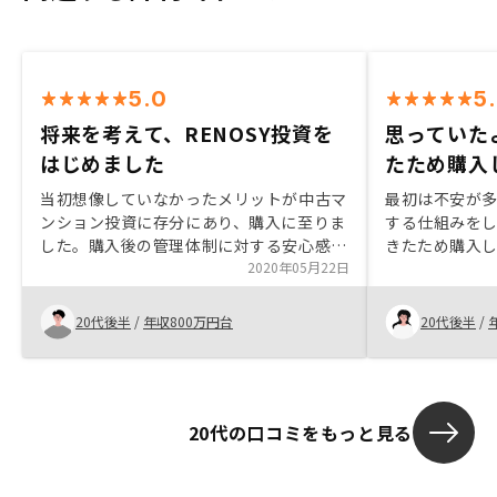
5.0
5
将来を考えて、RENOSY投資を
思っていた
はじめました
たため購入
当初想像していなかったメリットが中古マ
最初は不安が
ンション投資に存分にあり、購入に至りま
する仕組みを
した。購入後の管理体制に対する安心感も
きたため購入
推しのポイントです。将来の自分のキャッ
2020年05月22日
ができるとい
シュフローの理想を考え、その理想を実現
クがある点は
するために必要な手段として購入に至った
ので、安心して
20代後半
/
年収800万円台
20代後半
/
ため、エージェントの提案内容にも納得感
がありました。RENOSYアプリで管理プラ
ン〔マスター、ワイド、集金代行〕の変更
手続きが出来れば良いと思いました。
20代の口コミをもっと見る