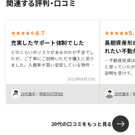
関連する評判・口コミ
4.7
5
充実したサポート体制でした
長期資産形
れたい不動
どのくらいのリスクがあるのかが不安でし
たが、ご丁寧にご説明いただき購入に至り
・不動産投資
ました。入居率が高い安定している物件を
と思っていた
取り揃えておられるので、物件選びが楽で
説明を受けて
した。 担当営業の方のサポート体制も丁
2022年06月21日
ミドルリスク
寧でスムーズに契約することができまし
た。その為、
た。
・営業担当の
20代後半
/
年収500万円台
20代後半
/
応が丁寧であ
た。契約手続
手続きがある
て、リマイン
20代の口コミをもっと見る
続きしやすい