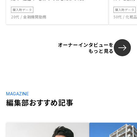
購入時データ
購入時データ
20代 / 金融機関勤務
50代 / 化
オーナーインタビューを
もっと見る
MAGAZINE
編集部おすすめ記事