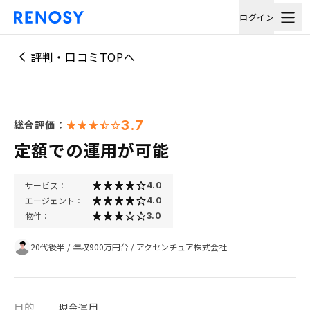
ログイン
評判・口コミTOPへ
3.7
総合評価：
定額での運用が可能
サービス：
4.0
エージェント：
4.0
物件：
3.0
20代後半
/
年収900万円台
/
アクセンチュア株式会社
目的
現金運用