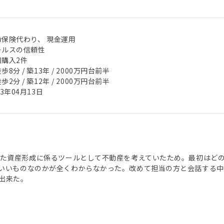
命保険代わり、 現金運用
ールスの信頼性
回購入2件
歩8分 / 築13年 / 2000万円台前半
歩2分 / 築12年 / 2000万円台前半
23年04月13日
った資産形成に係るツールとして不動産を考えていたため。最初はど
いいものなのかが全くわからなかった。改めて担当の方と会話する中
出来た。