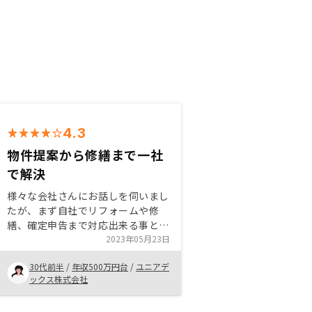
4.3
物件提案から修繕まで一社
で解決
様々な会社さんにお話しを伺いまし
たが、まず自社でリフォームや修
繕、確定申告まで対応出来る事とア
プリで状況がわかるようになってい
2023年05月23日
る部分がすごく気に入りました。他
30代前半
/
年収500万円台
/
ユニアデ
社さんはアプリなどの対応ななく、
ックス株式会社
一目で資産の状況か分かる所が気に
入っております。