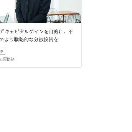
の”キャピタルゲインを目的に、不
でより戦略的な分散投資を
ータ
IT企業勤務