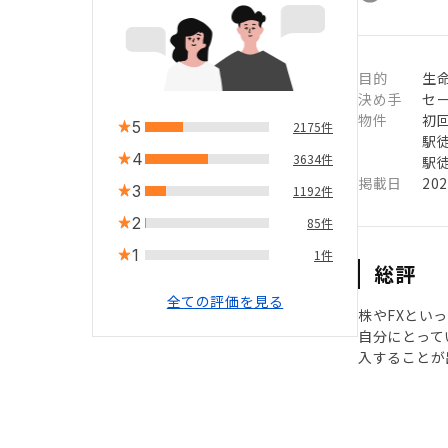
目的
生
決め手
セ
物件
初
5
2175件
駅徒
4
3634件
駅徒
掲載日
20
3
1192件
2
85件
1
1件
総評
全ての評価を見る
株やFXとい
自分にとって
入することが