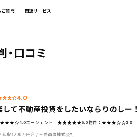
るご質問
関連サービス
判・口コミ
4.0
楽して不動産投資をしたいならりのしー
エージェント：
物件：
4.0
5.0
3.0
/
年収1200万円台
/
三菱商事株式会社