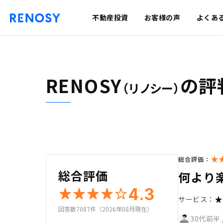
不動産投資
お客様の声
よくあ
RENOSY
の評
（リノシー）
総合評価：
総合評価
何より
4.3
サービス：
回答数7087件（2026年08月現在）
30代前半