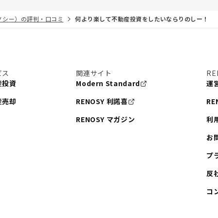
リノシー）の評判・口コミ
何より楽して不動産投資をしたいならりのしー！
ビス
関連サイト
RE
産投資
Modern Standard
運
産売却
RENOSY 利諾喜
RE
RENOSY マガジン
利
お
プ
反
コ