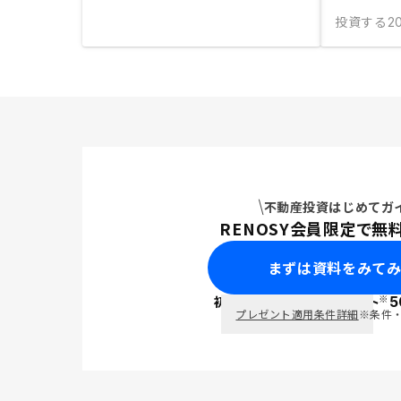
投資する
2
不動産投資はじめてガ
RENOSY会員限定で無
まずは資料をみて
※
初回面談で
ポイント
5
PayPay
プレゼント適用条件詳細
※条件