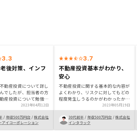
3.3
3.7
た老後対策、インフ
不動産投資基本がわかり、
安心
不動産投資について詳し
不動産投資に関する基本的な内容が
んでしたが、担当者の方
よくわかり、リスクに対してもどの
動産投資について勉強し
程度発生しうるのかがわかったから
、安定した投資であると
2023年04月12日
良いと思いました。年収がある程度
2023年05月19日
。老後の年金問題やイン
以上にあるひとにとっては特にメリ
半
/
年収500万円台
/
株式会社
30代前半
/
年収500万円台
/
株式会社
運用を考えていました
ットが大きいんだなと感じました。
ーアイコーポレーション
インタラック
ぴったり合う投資と思い
購入手続きが大変でしたが、サポー
。さらに、リノシーは物
トがあり助かりました。もう少し購