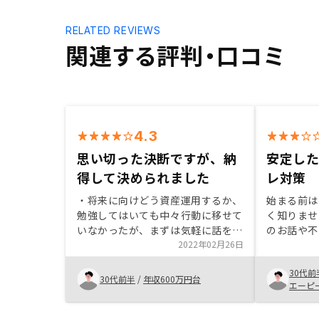
RELATED REVIEWS
関連する評判・口コミ
4.3
思い切った決断ですが、納
安定し
得して決められました
レ対策
・将来に向けどう資産運用するか、
始まる前は
勉強してはいても中々行動に移せて
く知りませ
いなかったが、まずは気軽に話を聞
のお話や不
くところから、始めると良いと思い
2022年02月26日
ていく中で
ます。 ・一定のリスクはあるが、
感じました
30代前
管理体制がしっかりしており、また
フレで資産
30代前半
/
年収600万円台
エーピ
担当営業の対応も良かったため、最
が、目的に
終的に購入を決断しました。
始めました